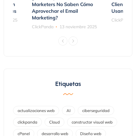
mpraron
Marketers No Saben Cómo
Clientes 
ociones
Aprovechar el Email
Usando SM
Marketing?
bre 2025
ClickPanda
ClickPanda
13 noviembre 2025
Etiquetas
actualizaciones web
AI
ciberseguridad
clickpanda
Cloud
constructor visual web
cPanel
desarrollo web
Diseño web