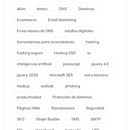
dkim
dmarc
DNS
Dominios
Ecommerce
Email Marketing
Envio masivo de SMS
estafas digitales
herramientas para revendedores
Hosting
hosting seguro
Hosting SSD
ia
inteligencia artificial
javascript
jquery 4.0
jquery 2026
microsoft 365
nano banana
Node.js
outlook
phishing
productividad
Protección de dominios
Páginas Web
Ransomware
Seguridad
SEO
Sitejet Builder
SMS
SMTP