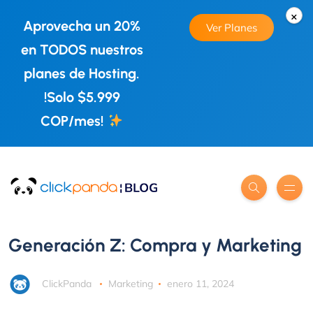
×
Aprovecha un 20%
Ver Planes
en TODOS nuestros
planes de Hosting.
!Solo $5.999
COP/mes!
Generación Z: Compra y Marketing
ClickPanda
Marketing
enero 11, 2024