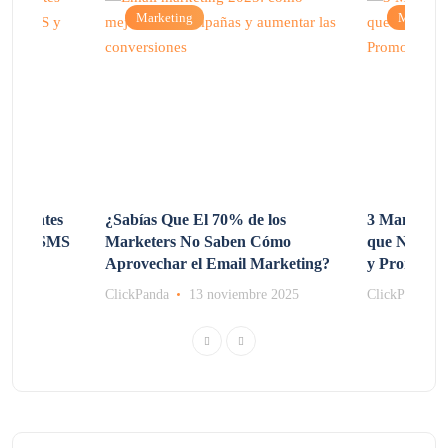
Marketing
Marketi
 Clientes
¿Sabías Que El 70% de los
3 Maneras d
sando SMS
Marketers No Saben Cómo
que No Co
Aprovechar el Email Marketing?
y Promocio
e 2025
ClickPanda
13 noviembre 2025
ClickPanda