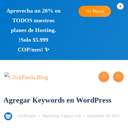
×
Aprovecha un 20% en
Ver Planes
TODOS nuestros
planes de Hosting.
!Solo $5.999
COP/mes! ✨
Agregar Keywords en WordPress
ClickPanda
Marketing
,
Páginas web
septiembre 30, 2022