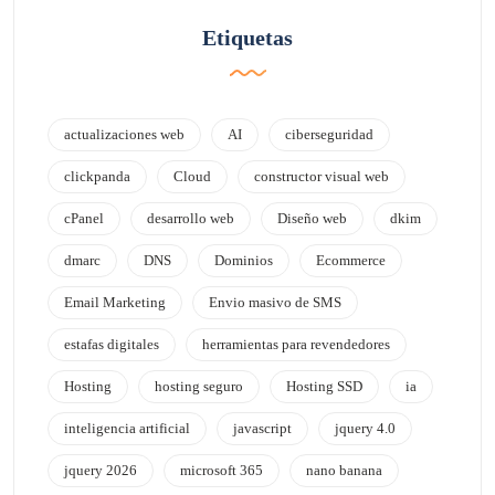
Etiquetas
actualizaciones web
AI
ciberseguridad
clickpanda
Cloud
constructor visual web
cPanel
desarrollo web
Diseño web
dkim
dmarc
DNS
Dominios
Ecommerce
Email Marketing
Envio masivo de SMS
estafas digitales
herramientas para revendedores
Hosting
hosting seguro
Hosting SSD
ia
inteligencia artificial
javascript
jquery 4.0
jquery 2026
microsoft 365
nano banana