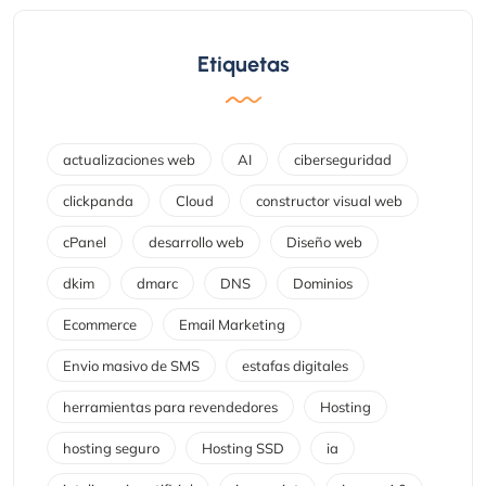
Etiquetas
actualizaciones web
AI
ciberseguridad
clickpanda
Cloud
constructor visual web
cPanel
desarrollo web
Diseño web
dkim
dmarc
DNS
Dominios
Ecommerce
Email Marketing
Envio masivo de SMS
estafas digitales
herramientas para revendedores
Hosting
hosting seguro
Hosting SSD
ia