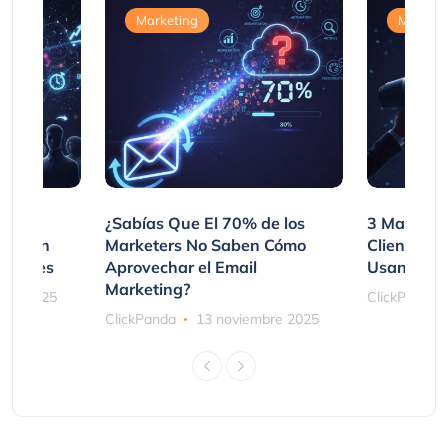
Marketing
Marketi
var
¿Sabías Que El 70% de los
3 Maneras
mpraron
Marketers No Saben Cómo
Clientes 
ociones
Aprovechar el Email
Usando SM
Marketing?
bre 2025
ClickPanda
ClickPanda
13 noviembre 2025