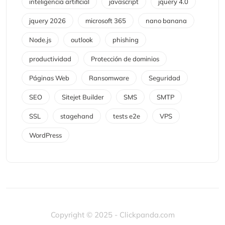
inteligencia artificial
javascript
jquery 4.0
jquery 2026
microsoft 365
nano banana
Node.js
outlook
phishing
productividad
Protección de dominios
Páginas Web
Ransomware
Seguridad
SEO
Sitejet Builder
SMS
SMTP
SSL
stagehand
tests e2e
VPS
WordPress
Copyright © 2025 - Clickpanda.com