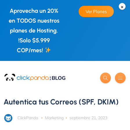
×
Aprovecha un 20%
Ver Planes
en TODOS nuestros
planes de Hosting.
!Solo $5.999
COP/mes!
Autentica tus Correos (SPF, DKIM)
ClickPanda
Marketing
septiembre 21, 2023