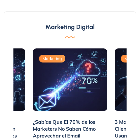
Marketing Digital
Marketing
Marketi
var
¿Sabías Que El 70% de los
3 Maneras
mpraron
Marketers No Saben Cómo
Clientes 
ociones
Aprovechar el Email
Usando SM