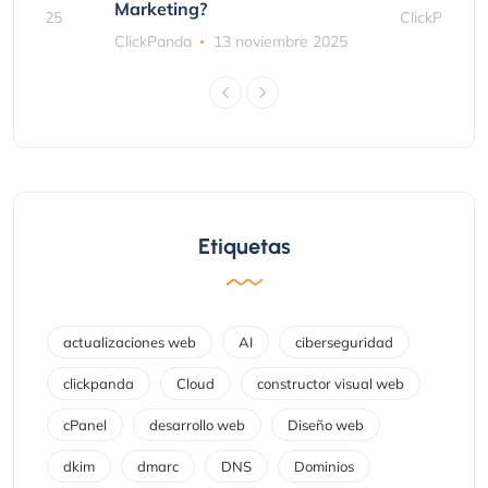
Marketing?
bre 2025
ClickPanda
ClickPanda
13 noviembre 2025
Etiquetas
actualizaciones web
AI
ciberseguridad
clickpanda
Cloud
constructor visual web
cPanel
desarrollo web
Diseño web
dkim
dmarc
DNS
Dominios