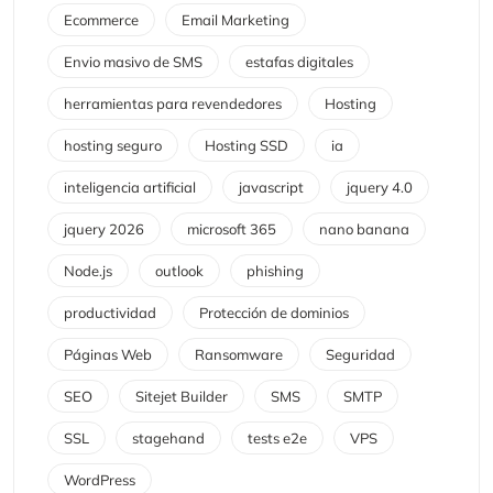
Ecommerce
Email Marketing
Envio masivo de SMS
estafas digitales
herramientas para revendedores
Hosting
hosting seguro
Hosting SSD
ia
inteligencia artificial
javascript
jquery 4.0
jquery 2026
microsoft 365
nano banana
Node.js
outlook
phishing
productividad
Protección de dominios
Páginas Web
Ransomware
Seguridad
SEO
Sitejet Builder
SMS
SMTP
SSL
stagehand
tests e2e
VPS
WordPress