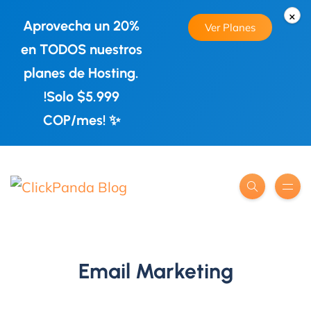
×
Aprovecha un 20%
Ver Planes
en TODOS nuestros
planes de Hosting.
!Solo $5.999
COP/mes! ✨
Email Marketing