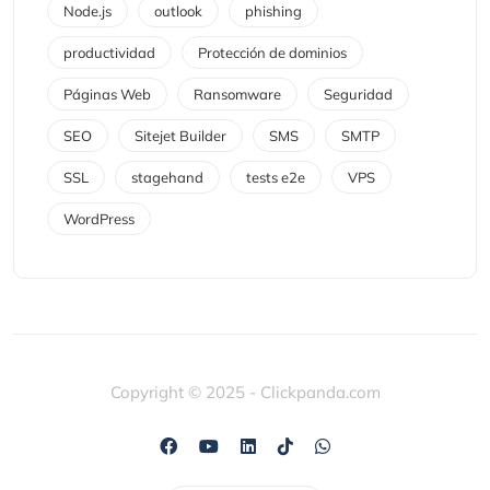
Node.js
outlook
phishing
productividad
Protección de dominios
Páginas Web
Ransomware
Seguridad
SEO
Sitejet Builder
SMS
SMTP
SSL
stagehand
tests e2e
VPS
WordPress
Copyright © 2025 - Clickpanda.com