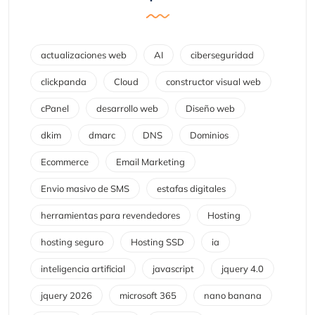
actualizaciones web
AI
ciberseguridad
clickpanda
Cloud
constructor visual web
cPanel
desarrollo web
Diseño web
dkim
dmarc
DNS
Dominios
Ecommerce
Email Marketing
Envio masivo de SMS
estafas digitales
herramientas para revendedores
Hosting
hosting seguro
Hosting SSD
ia
inteligencia artificial
javascript
jquery 4.0
jquery 2026
microsoft 365
nano banana