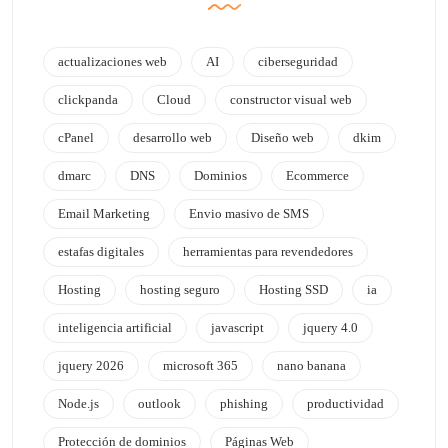
actualizaciones web
AI
ciberseguridad
clickpanda
Cloud
constructor visual web
cPanel
desarrollo web
Diseño web
dkim
dmarc
DNS
Dominios
Ecommerce
Email Marketing
Envio masivo de SMS
estafas digitales
herramientas para revendedores
Hosting
hosting seguro
Hosting SSD
ia
inteligencia artificial
javascript
jquery 4.0
jquery 2026
microsoft 365
nano banana
Node.js
outlook
phishing
productividad
Protección de dominios
Páginas Web