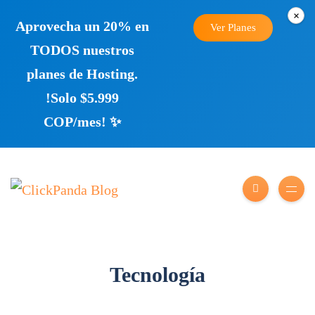
×
Aprovecha un 20% en
Ver Planes
TODOS nuestros
planes de Hosting.
!Solo $5.999
COP/mes! ✨
Tecnología