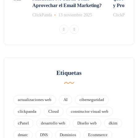
Aprovechar el Email Marketing?
y Promocio
e 2025
ClickPanda
13 noviembre 2025
ClickPanda
Etiquetas
actualizaciones web
AI
ciberseguridad
clickpanda
Cloud
constructor visual web
cPanel
desarrollo web
Diseño web
dkim
dmarc
DNS
Dominios
Ecommerce