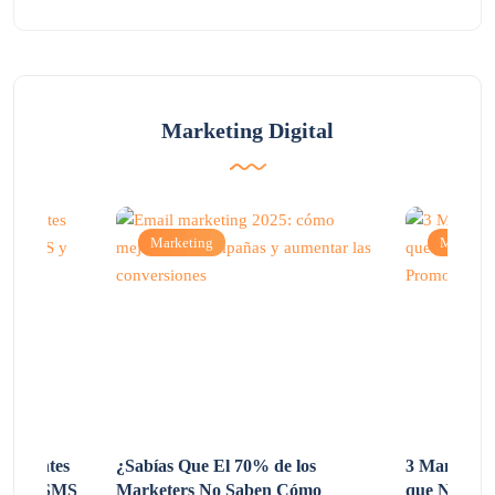
Marketing Digital
Marketing
Marketi
 Clientes
¿Sabías Que El 70% de los
3 Maneras d
sando SMS
Marketers No Saben Cómo
que No Co