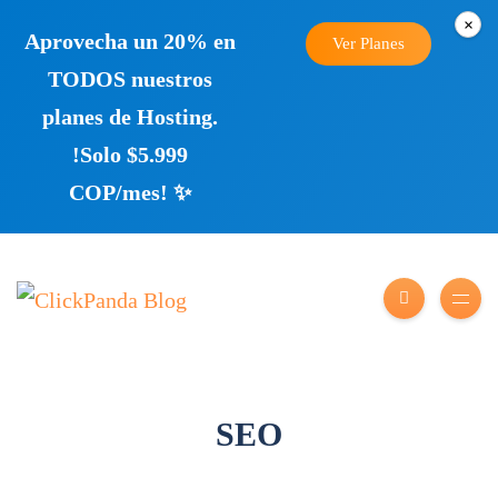
×
Aprovecha un 20% en
Ver Planes
TODOS nuestros
planes de Hosting.
!Solo $5.999
COP/mes! ✨
SEO