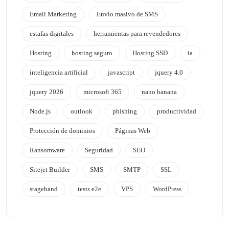
Email Marketing
Envio masivo de SMS
estafas digitales
herramientas para revendedores
Hosting
hosting seguro
Hosting SSD
ia
inteligencia artificial
javascript
jquery 4.0
jquery 2026
microsoft 365
nano banana
Node.js
outlook
phishing
productividad
Protección de dominios
Páginas Web
Ransomware
Seguridad
SEO
Sitejet Builder
SMS
SMTP
SSL
stagehand
tests e2e
VPS
WordPress