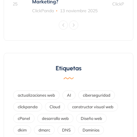
Marketing?
bre 2025
ClickPanda
ClickPanda
13 noviembre 2025
Etiquetas
actualizaciones web
AI
ciberseguridad
clickpanda
Cloud
constructor visual web
cPanel
desarrollo web
Diseño web
dkim
dmarc
DNS
Dominios