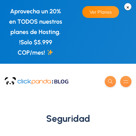
×
Aprovecha un 20%
Ver Planes
en TODOS nuestros
planes de Hosting.
!Solo $5.999
COP/mes!
Seguridad