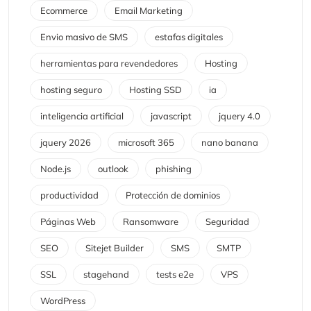
Ecommerce
Email Marketing
Envio masivo de SMS
estafas digitales
herramientas para revendedores
Hosting
hosting seguro
Hosting SSD
ia
inteligencia artificial
javascript
jquery 4.0
jquery 2026
microsoft 365
nano banana
Node.js
outlook
phishing
productividad
Protección de dominios
Páginas Web
Ransomware
Seguridad
SEO
Sitejet Builder
SMS
SMTP
SSL
stagehand
tests e2e
VPS
WordPress