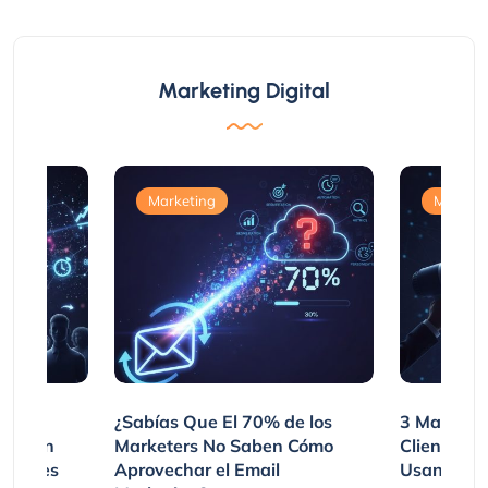
Marketing Digital
Marketing
Marketi
var
¿Sabías Que El 70% de los
3 Maneras
mpraron
Marketers No Saben Cómo
Clientes 
ociones
Aprovechar el Email
Usando SM