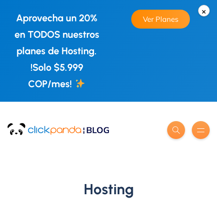
×
Aprovecha un 20%
Ver Planes
en TODOS nuestros
planes de Hosting.
!Solo $5.999
COP/mes!
Hosting