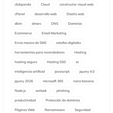
clickpanda
Cloud
constructor visual web
cPanel
desarrollo web
Diseño web
dkim
dmarc
DNS
Dominios
Ecommerce
Email Marketing
Envio masivo de SMS
estafas digitales
herramientas para revendedores
Hosting
hosting seguro
Hosting SSD
ia
inteligencia artificial
javascript
jquery 4.0
jquery 2026
microsoft 365
nano banana
Node.js
outlook
phishing
productividad
Protección de dominios
Páginas Web
Ransomware
Seguridad