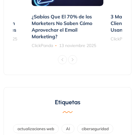
var
¿Sabías Que El 70% de los
3 Maneras
mpraron
Marketers No Saben Cómo
Clientes 
ociones
Aprovechar el Email
Usando SM
Marketing?
bre 2025
ClickPanda
ClickPanda
13 noviembre 2025
Etiquetas
actualizaciones web
AI
ciberseguridad