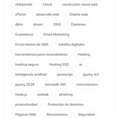
clickpanda
Cloud
constructor visual web
cPanel
desarrollo web
Diseño web
dkim
dmarc
DNS
Dominios
Ecommerce
Email Marketing
Envio masivo de SMS
estafas digitales
herramientas para revendedores
Hosting
hosting seguro
Hosting SSD
ia
inteligencia artificial
javascript
jquery 4.0
jquery 2026
microsoft 365
nano banana
Node.js
outlook
phishing
productividad
Protección de dominios
Páginas Web
Ransomware
Seguridad