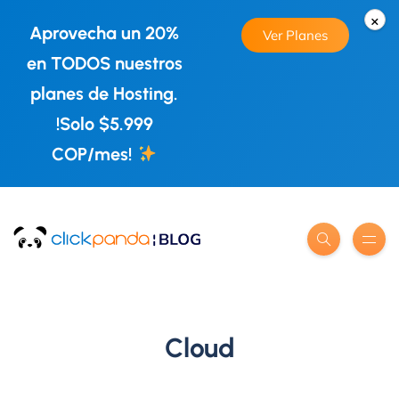
×
Aprovecha un 20%
Ver Planes
en TODOS nuestros
planes de Hosting.
!Solo $5.999
COP/mes!
Cloud