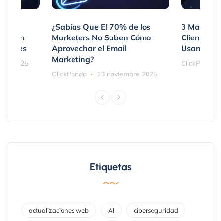
var
¿Sabías Que El 70% de los
3 Maneras
mpraron
Marketers No Saben Cómo
Clientes 
ociones
Aprovechar el Email
Usando SM
Marketing?
bre 2025
ClickPanda
ClickPanda
13 noviembre 2025
Etiquetas
actualizaciones web
AI
ciberseguridad