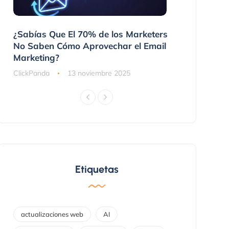
 No
¿Sabías Que El 70% de los Marketers
3 Maneras 
nes
No Saben Cómo Aprovechar el Email
Compraron
Marketing?
ClickPanda
ClickPanda
13 noviembre 2025
Etiquetas
actualizaciones web
AI