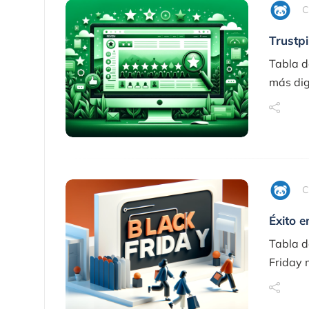
C
Trustpi
Tabla d
más digi
C
Éxito e
Tabla d
Friday 