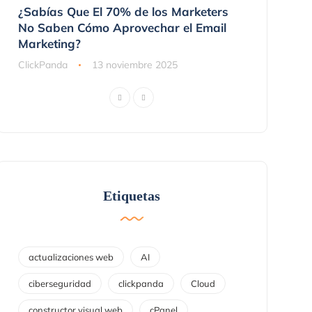
 No
¿Sabías Que El 70% de los Marketers
3 Maneras 
nes
No Saben Cómo Aprovechar el Email
Compraron
Marketing?
ClickPanda
ClickPanda
13 noviembre 2025
Etiquetas
actualizaciones web
AI
ciberseguridad
clickpanda
Cloud
constructor visual web
cPanel