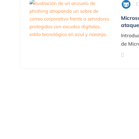
C
Micros
ataque
Introdu
de Micro