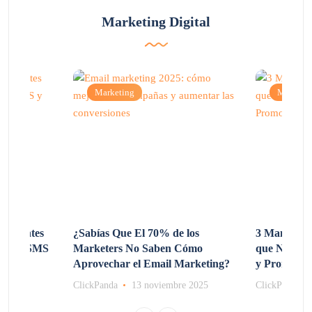
Marketing Digital
Marketing
Marketi
 Clientes
¿Sabías Que El 70% de los
3 Maneras d
sando SMS
Marketers No Saben Cómo
que No Co
Aprovechar el Email Marketing?
y Promocio
e 2025
ClickPanda
13 noviembre 2025
ClickPanda