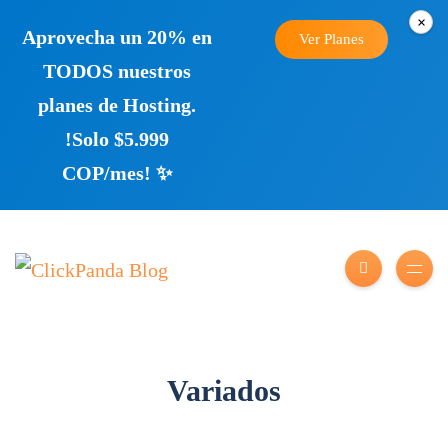
×
Aprovecha un 20% en
Ver Planes
TODOS nuestros
planes de Hosting.
!Solo $5.999
COP/mes! ✨
Variados