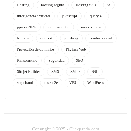
Hosting
hosting seguro
Hosting SSD
ia
inteligencia artificial
javascript
jquery 4.0
jquery 2026
microsoft 365
nano banana
Node.js
outlook
phishing
productividad
Protección de dominios
Páginas Web
Ransomware
Seguridad
SEO
Sitejet Builder
SMS
SMTP
SSL
stagehand
tests e2e
VPS
WordPress
Copyright © 2025 - Clickpanda.com