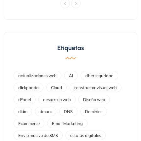
Etiquetas
actualizaciones web
AI
ciberseguridad
clickpanda
Cloud
constructor visual web
cPanel
desarrollo web
Diseño web
dkim
dmarc
DNS
Dominios
Ecommerce
Email Marketing
Envio masivo de SMS
estafas digitales