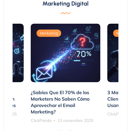
Marketing Digital
Marketing
Marketi
var
¿Sabías Que El 70% de los
3 Maneras
mpraron
Marketers No Saben Cómo
Clientes 
ociones
Aprovechar el Email
Usando SM
Marketing?
bre 2025
ClickPanda
ClickPanda
13 noviembre 2025