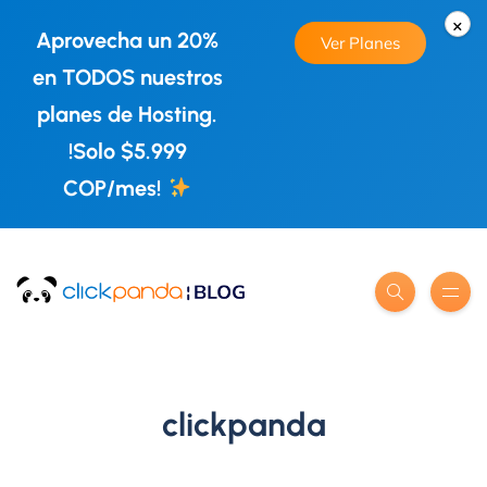
×
Aprovecha un 20%
Ver Planes
en TODOS nuestros
planes de Hosting.
!Solo $5.999
COP/mes!
clickpanda