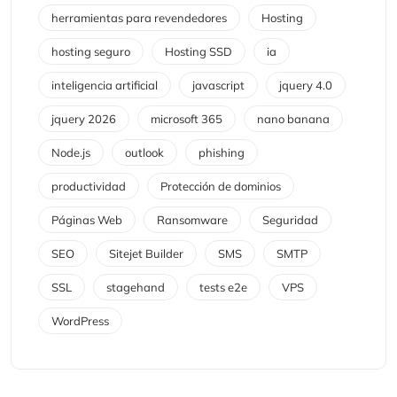
herramientas para revendedores
Hosting
hosting seguro
Hosting SSD
ia
inteligencia artificial
javascript
jquery 4.0
jquery 2026
microsoft 365
nano banana
Node.js
outlook
phishing
productividad
Protección de dominios
Páginas Web
Ransomware
Seguridad
SEO
Sitejet Builder
SMS
SMTP
SSL
stagehand
tests e2e
VPS
WordPress