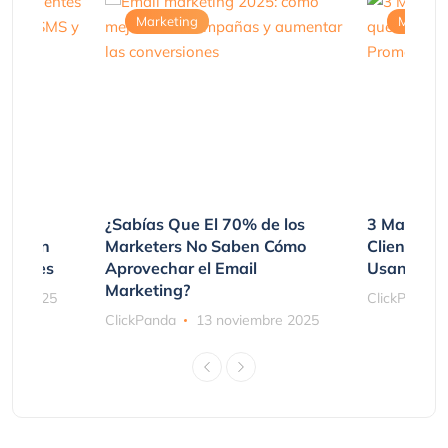
Marketing
Marketi
var
¿Sabías Que El 70% de los
3 Maneras
mpraron
Marketers No Saben Cómo
Clientes 
ociones
Aprovechar el Email
Usando SM
Marketing?
bre 2025
ClickPanda
ClickPanda
13 noviembre 2025