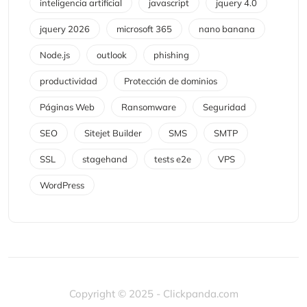
inteligencia artificial
javascript
jquery 4.0
jquery 2026
microsoft 365
nano banana
Node.js
outlook
phishing
productividad
Protección de dominios
Páginas Web
Ransomware
Seguridad
SEO
Sitejet Builder
SMS
SMTP
SSL
stagehand
tests e2e
VPS
WordPress
Copyright © 2025 - Clickpanda.com