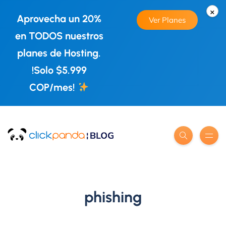
×
Aprovecha un 20%
Ver Planes
en TODOS nuestros
planes de Hosting.
!Solo $5.999
COP/mes!
phishing