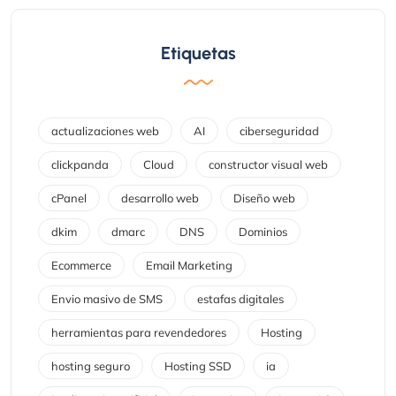
Etiquetas
actualizaciones web
AI
ciberseguridad
clickpanda
Cloud
constructor visual web
cPanel
desarrollo web
Diseño web
dkim
dmarc
DNS
Dominios
Ecommerce
Email Marketing
Envio masivo de SMS
estafas digitales
herramientas para revendedores
Hosting
hosting seguro
Hosting SSD
ia