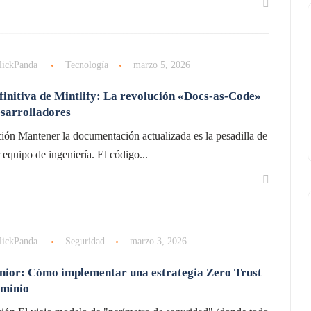
lickPanda
Tecnología
marzo 5, 2026
finitiva de Mintlify: La revolución «Docs-as-Code»
sarrolladores
ión Mantener la documentación actualizada es la pesadilla de
 equipo de ingeniería. El código...
lickPanda
Seguridad
marzo 3, 2026
nior: Cómo implementar una estrategia Zero Trust
ominio