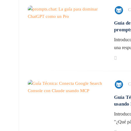
C
Guía de
prompts
Introducc
una respu
C
Guía Té
usando
Introduc
"¿Qué pág