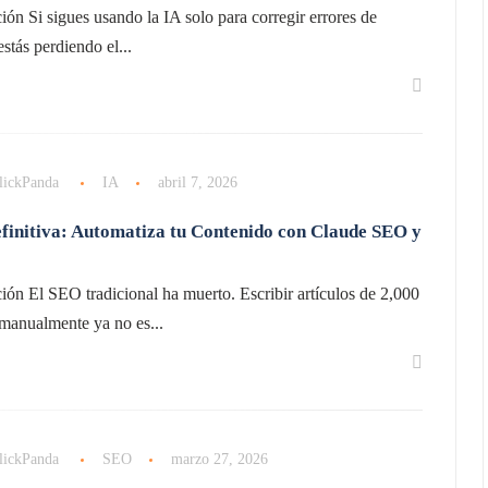
ión Si sigues usando la IA solo para corregir errores de
estás perdiendo el...
lickPanda
IA
abril 7, 2026
finitiva: Automatiza tu Contenido con Claude SEO y
ión El SEO tradicional ha muerto. Escribir artículos de 2,000
 manualmente ya no es...
lickPanda
SEO
marzo 27, 2026