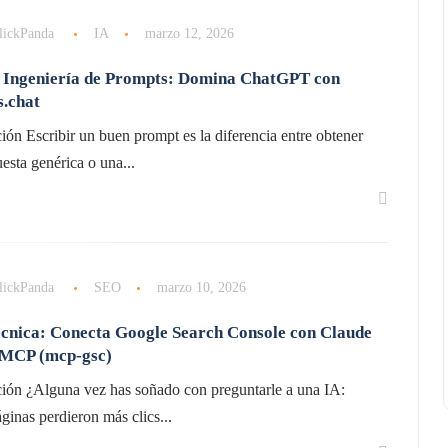
lickPanda
IA
marzo 12, 2026
 Ingeniería de Prompts: Domina ChatGPT con
.chat
ión Escribir un buen prompt es la diferencia entre obtener
esta genérica o una...
lickPanda
SEO
marzo 10, 2026
cnica: Conecta Google Search Console con Claude
 MCP (mcp-gsc)
ción ¿Alguna vez has soñado con preguntarle a una IA:
inas perdieron más clics...