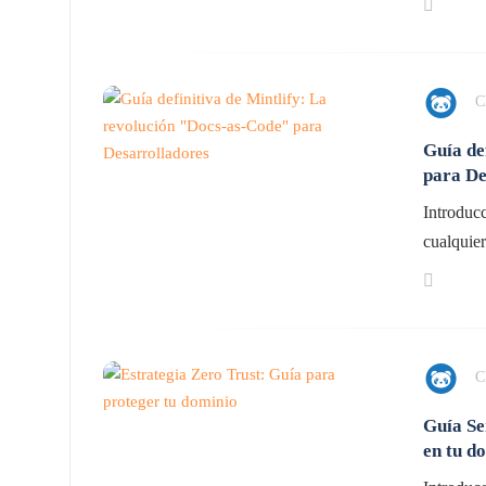
C
Guía de
para De
Introducc
cualquier
C
Guía Se
en tu d