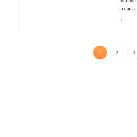
Introduc
lo que es
1
2
3