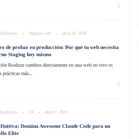
lickPanda
Páginas web
abril 24, 2026
gro de probar en producción: Por qué tu web necesita
rno Staging hoy mismo
ción Realizar cambios directamente en una web en vivo es
s prácticas más...
lickPanda
IA
abril 9, 2026
finitiva: Domina Awesome Claude Code para un
llo Elite