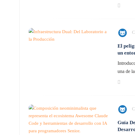
C
El peli
un ento
Introduc
una de la
C
Guía De
Desarro