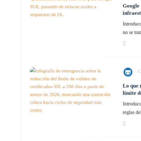
Google 
infraes
Introduc
no se trat
C
Lo que n
límite d
Introducc
reglas del