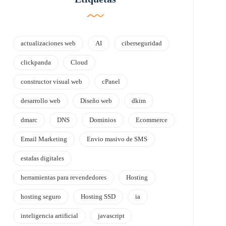
actualizaciones web
AI
ciberseguridad
clickpanda
Cloud
constructor visual web
cPanel
desarrollo web
Diseño web
dkim
dmarc
DNS
Dominios
Ecommerce
Email Marketing
Envio masivo de SMS
estafas digitales
herramientas para revendedores
Hosting
hosting seguro
Hosting SSD
ia
inteligencia artificial
javascript