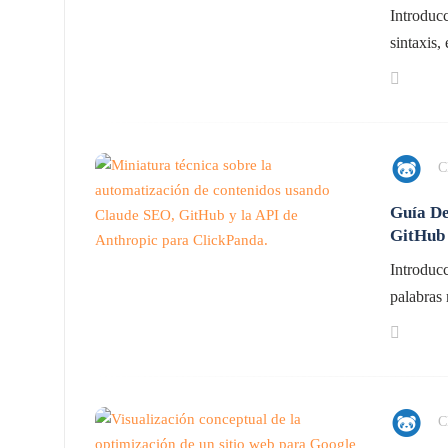
Introducc
sintaxis, 
C
Guía De
GitHub
Introducc
palabras
C