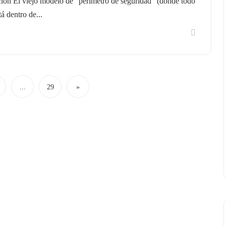
ción El viejo modelo de "perímetro de seguridad" (donde todo
tá dentro de...
...
29
»