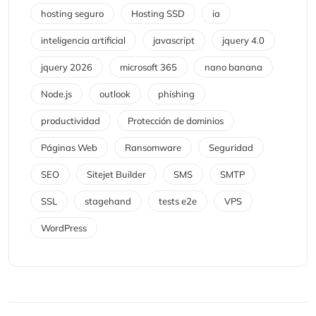
hosting seguro
Hosting SSD
ia
inteligencia artificial
javascript
jquery 4.0
jquery 2026
microsoft 365
nano banana
Node.js
outlook
phishing
productividad
Protección de dominios
Páginas Web
Ransomware
Seguridad
SEO
Sitejet Builder
SMS
SMTP
SSL
stagehand
tests e2e
VPS
WordPress