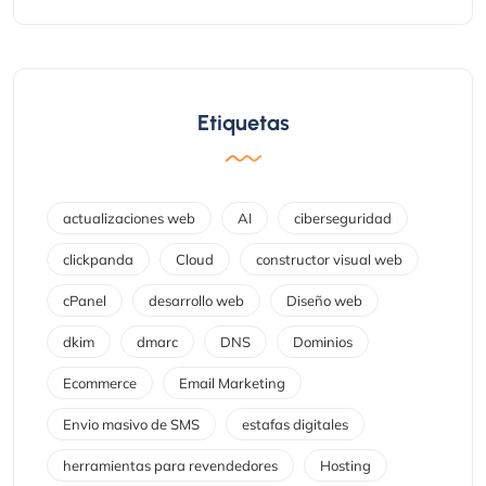
Etiquetas
actualizaciones web
AI
ciberseguridad
clickpanda
Cloud
constructor visual web
cPanel
desarrollo web
Diseño web
dkim
dmarc
DNS
Dominios
Ecommerce
Email Marketing
Envio masivo de SMS
estafas digitales
herramientas para revendedores
Hosting