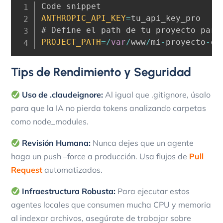
ANTHROPIC_API_KEY
=
tu_api_key_pro

PROJECT_PATH
=
/
var
/
www
/
mi
-
proyecto
-
cl
Tips de Rendimiento y Seguridad
Uso de .claudeignore:
Al igual que
.gitignore
, úsalo
para que la IA no pierda tokens analizando carpetas
como
node_modules
.
Revisión Humana:
Nunca dejes que un agente
haga un
push –force
a producción. Usa flujos de
Pull
Request
automatizados.
Infraestructura Robusta:
Para ejecutar estos
agentes locales que consumen mucha CPU y memoria
al indexar archivos, asegúrate de trabajar sobre