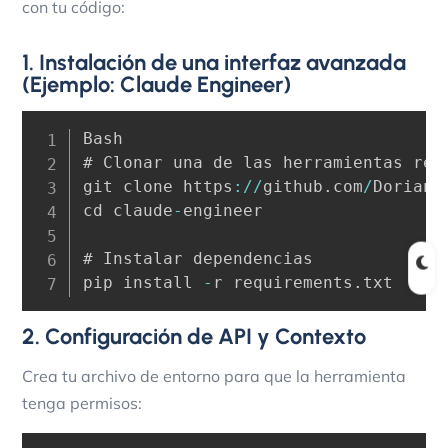
con tu código:
1. Instalación de una interfaz avanzada
(Ejemplo: Claude Engineer)
Bash

# Clonar una de las herramientas reco
git clone https
:
/
/
github
.
com
/
Doriand
cd claude
-
engineer

# Instalar dependencias

pip install 
-
r requirements
.
txt
2. Configuración de API y Contexto
Crea tu archivo de entorno para que la herramienta
tenga permisos: