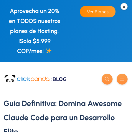
×
Aprovecha un 20%
Ver Planes
en TODOS nuestros
planes de Hosting.
!Solo $5.999
COP/mes!
Guía Definitiva: Domina Awesome
Claude Code para un Desarrollo
Elite