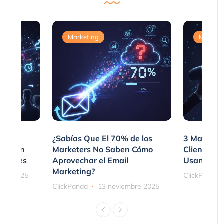
Marketing
Marketi
var
¿Sabías Que El 70% de los
3 Maneras
mpraron
Marketers No Saben Cómo
Clientes 
ociones
Aprovechar el Email
Usando SM
Marketing?
bre 2025
ClickPanda
ClickPanda
13 noviembre 2025