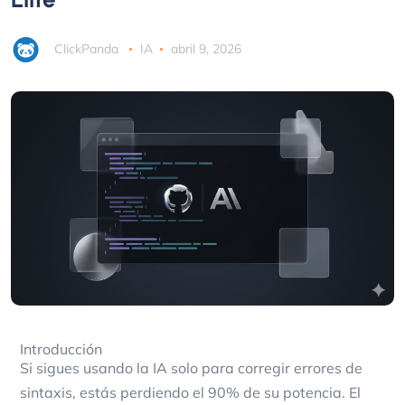
ClickPanda
IA
abril 9, 2026
Introducción
Si sigues usando la IA solo para corregir errores de
sintaxis, estás perdiendo el 90% de su potencia. El