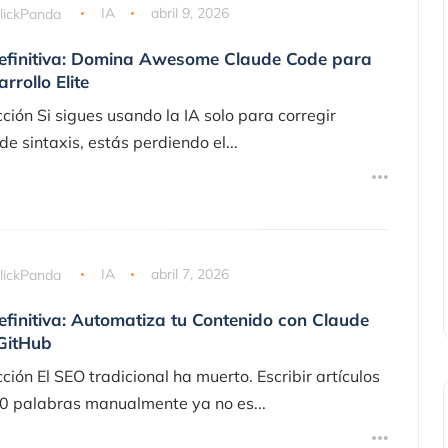
lickPanda
IA
abril 9, 2026
efinitiva: Domina Awesome Claude Code para
rrollo Elite
cción Si sigues usando la IA solo para corregir
de sintaxis, estás perdiendo el...
lickPanda
IA
abril 7, 2026
efinitiva: Automatiza tu Contenido con Claude
GitHub
ción El SEO tradicional ha muerto. Escribir artículos
0 palabras manualmente ya no es...