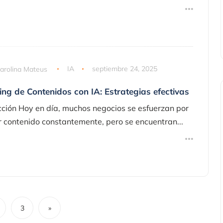
arolina Mateus
IA
septiembre 24, 2025
ng de Contenidos con IA: Estrategias efectivas
cción Hoy en día, muchos negocios se esfuerzan por
r contenido constantemente, pero se encuentran...
Marketing
3
»