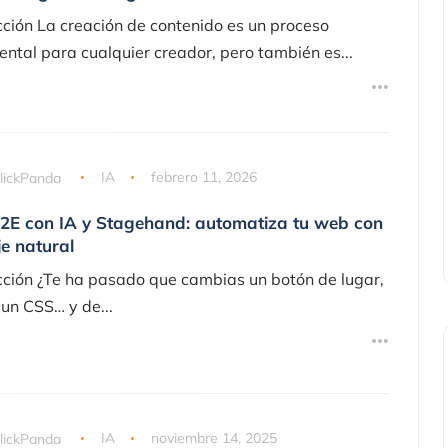
cción La creación de contenido es un proceso
ntal para cualquier creador, pero también es...
lickPanda
IA
febrero 11, 2026
E2E con IA y Stagehand: automatiza tu web con
e natural
cción ¿Te ha pasado que cambias un botón de lugar,
 un CSS… y de...
lickPanda
IA
noviembre 14, 2025