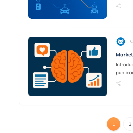
C
Marketi
Introdu
publica
1
2