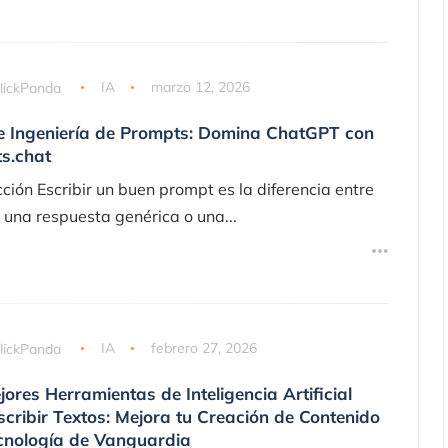
lickPanda
IA
marzo 12, 2026
e Ingeniería de Prompts: Domina ChatGPT con
s.chat
cción Escribir un buen prompt es la diferencia entre
 una respuesta genérica o una...
lickPanda
IA
febrero 27, 2026
ores Herramientas de Inteligencia Artificial
cribir Textos: Mejora tu Creación de Contenido
cnología de Vanguardia