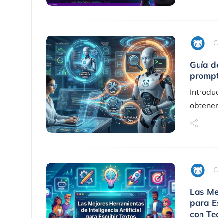
C
Guía d
prompt
Introdu
obtener
C
Las Mej
para Es
con Te