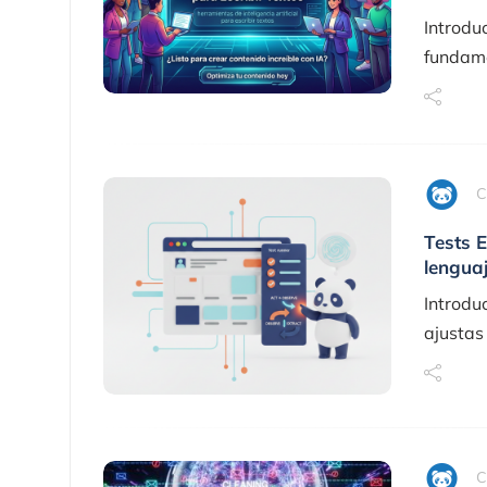
Introdu
fundame
C
Tests 
lenguaj
Introdu
ajustas
C