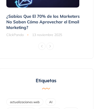
 No
¿Sabías Que El 70% de los Marketers
3 Maneras 
nes
No Saben Cómo Aprovechar el Email
Compraron
Marketing?
ClickPanda
ClickPanda
13 noviembre 2025
Etiquetas
actualizaciones web
AI