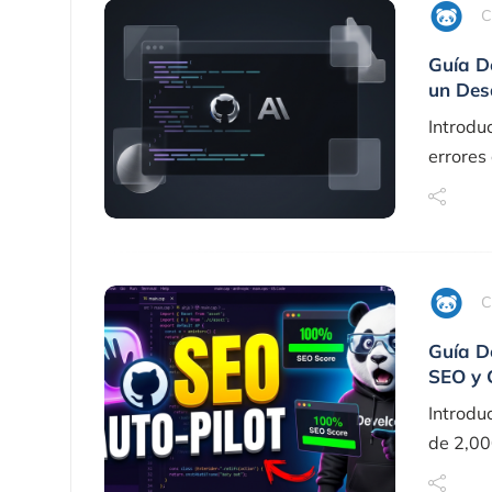
C
Guía D
un Desa
Introdu
errores 
C
Guía D
SEO y 
Introduc
de 2,00