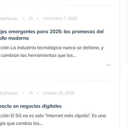
lickPanda
IA
noviembre 7, 2025
jes emergentes para 2025: las promesas del
ollo moderno
cción La industria tecnológica nunca se detiene, y
a cambian las herramientas que los...
lickPanda
IA
octubre 30, 2025
pacto en negocios digitales
cción El 5G no es solo “internet más rápido”. Es una
gía que cambia las...