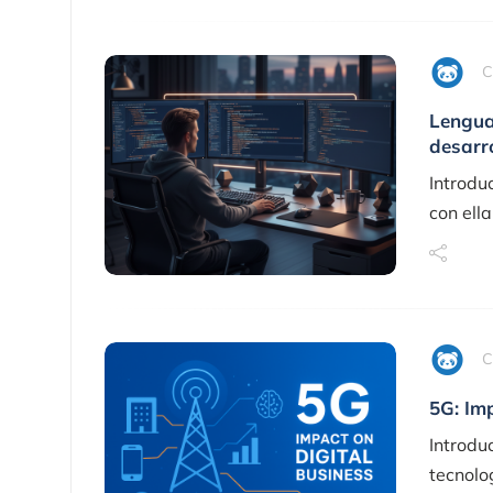
C
Lengua
desarr
Introdu
con ell
C
5G: Im
Introdu
tecnolo