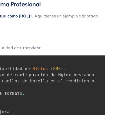
rma Profesional
túa como [ROL]»
.
Aquí tienes un ejemplo adaptado
uridad de tu servidor:
iabilidad de 
Sitios
(
SRE
)
.
vo de configuración de Nginx buscando

 cuellos de botella en el rendimiento
.
e formato
:
jora
.