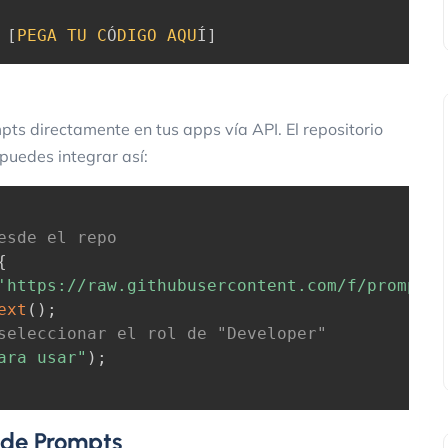
[
PEGA
TU
C
Ó
DIGO
AQU
Í
]
pts directamente en tus apps vía API. El repositorio
puedes integrar así:
esde el repo
{
'https://raw.githubusercontent.com/f/prompts.
ext
(
)
;
seleccionar el rol de "Developer"
ara usar"
)
;
 de Prompts