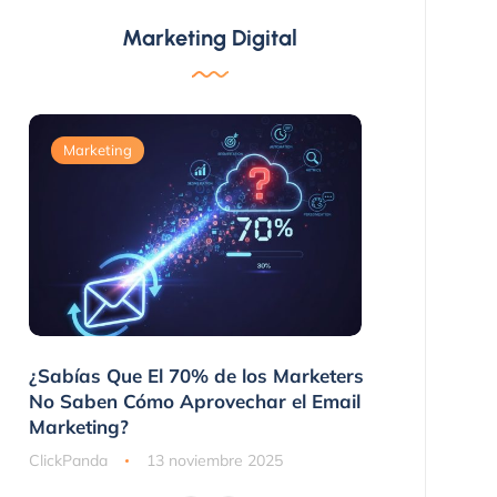
Marketing Digital
Marketing
Marketing
 No
¿Sabías Que El 70% de los Marketers
3 Maneras 
nes
No Saben Cómo Aprovechar el Email
Compraron
Marketing?
ClickPanda
ClickPanda
13 noviembre 2025