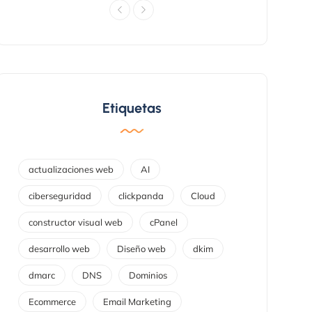
Etiquetas
actualizaciones web
AI
ciberseguridad
clickpanda
Cloud
constructor visual web
cPanel
desarrollo web
Diseño web
dkim
dmarc
DNS
Dominios
Ecommerce
Email Marketing