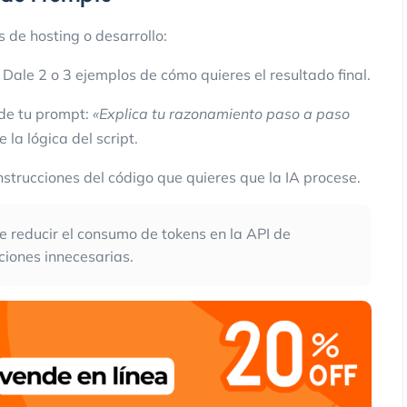
 de hosting o desarrollo:
 Dale 2 o 3 ejemplos de cómo quieres el resultado final.
 de tu prompt:
«Explica tu razonamiento paso a paso
Marketing
 la lógica del script.
nstrucciones del código que quieres que la IA procese.
 reducir el consumo de tokens en la API de
ciones innecesarias.
3 Maneras de Reactivar Clientes que
Compraron Usando SMS y Promocio
ClickPanda
13 noviembre 2025