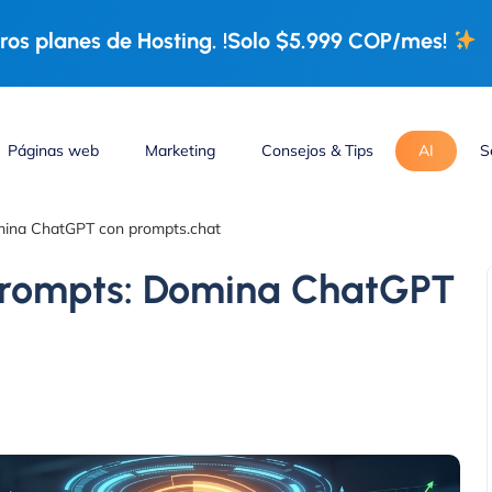
os planes de Hosting. !Solo $5.999 COP/mes!
Páginas web
Marketing
Consejos & Tips
AI
S
omina ChatGPT con prompts.chat
 Prompts: Domina ChatGPT