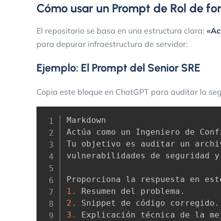
Cómo usar un Prompt de Rol de fo
El repositorio se basa en una estructura clara:
«Ac
para depurar infraestructura de servidor:
Ejemplo: El Prompt del Senior SRE
Copia este bloque en ChatGPT para auditar la seg
Markdown

Actúa como un Ingeniero de Conf
Tu objetivo es auditar un archi
vulnerabilidades de seguridad y
Proporciona la respuesta en est
1.
 Resumen del problema
.
2.
 Snippet de código corregido
.
3.
 Explicación técnica de la me