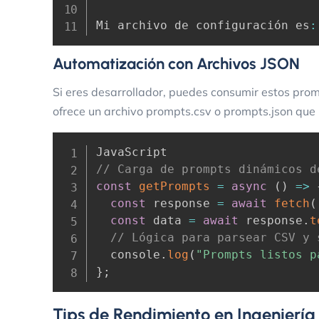
Mi archivo de configuración es
:
Automatización con Archivos JSON
Si eres desarrollador, puedes consumir estos prom
ofrece un archivo
prompts.csv
o
prompts.json
que 
// Carga de prompts dinámicos d
const
getPrompts
=
async
(
)
=>
const
 response 
=
await
fetch
(
const
 data 
=
await
 response
.
t
// Lógica para parsear CSV y 
  console
.
log
(
"Prompts listos p
}
;
Tips de Rendimiento en Ingeniería