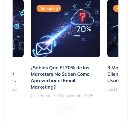
Marketing
Marketi
var
¿Sabías Que El 70% de los
3 Maneras
mpraron
Marketers No Saben Cómo
Clientes 
ociones
Aprovechar el Email
Usando SM
Marketing?
bre 2025
ClickPanda
ClickPanda
13 noviembre 2025