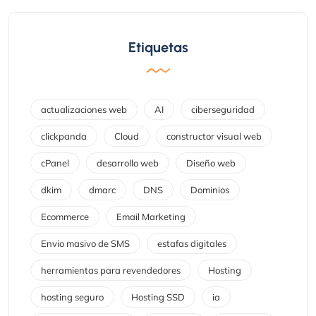
Etiquetas
actualizaciones web
AI
ciberseguridad
clickpanda
Cloud
constructor visual web
cPanel
desarrollo web
Diseño web
dkim
dmarc
DNS
Dominios
Ecommerce
Email Marketing
Envio masivo de SMS
estafas digitales
herramientas para revendedores
Hosting
hosting seguro
Hosting SSD
ia