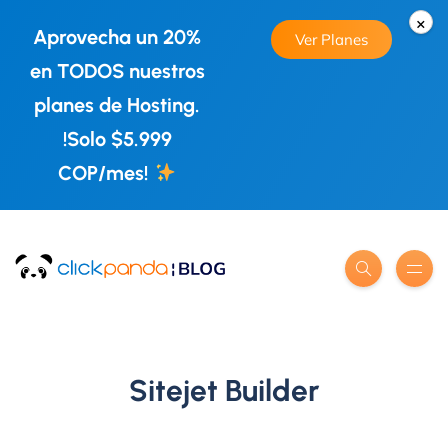
×
Aprovecha un 20%
Ver Planes
en TODOS nuestros
planes de Hosting.
!Solo $5.999
COP/mes!
Sitejet Builder