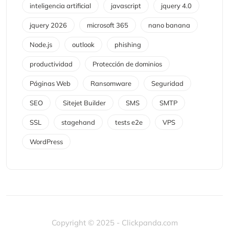
inteligencia artificial
javascript
jquery 4.0
jquery 2026
microsoft 365
nano banana
Node.js
outlook
phishing
productividad
Protección de dominios
Páginas Web
Ransomware
Seguridad
SEO
Sitejet Builder
SMS
SMTP
SSL
stagehand
tests e2e
VPS
WordPress
Copyright © 2025 - Clickpanda.com