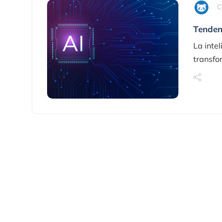
C
Tenden
La intel
transfo