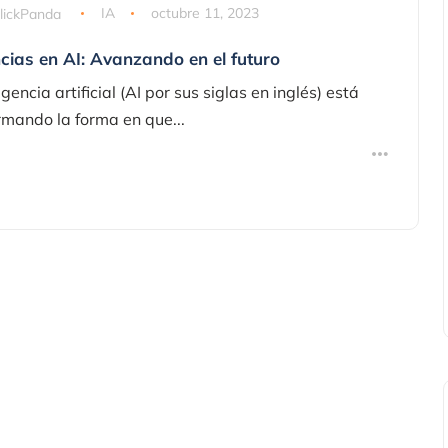
lickPanda
IA
octubre 11, 2023
cias en AI: Avanzando en el futuro
igencia artificial (AI por sus siglas en inglés) está
rmando la forma en que...