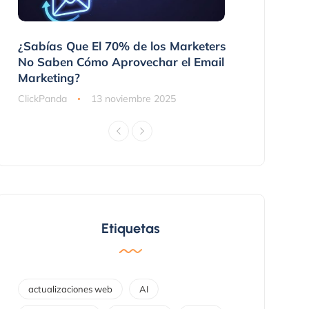
 No
¿Sabías Que El 70% de los Marketers
3 Maneras 
nes
No Saben Cómo Aprovechar el Email
Compraron
Marketing?
ClickPanda
ClickPanda
13 noviembre 2025
Etiquetas
actualizaciones web
AI