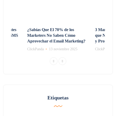
 Clientes
¿Sabías Que El 70% de los
3 Maneras d
sando SMS
Marketers No Saben Cómo
que No Co
Aprovechar el Email Marketing?
y Promocio
e 2025
ClickPanda
13 noviembre 2025
ClickPanda
Etiquetas