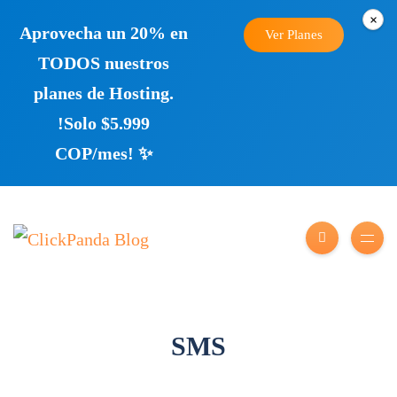
×
Aprovecha un 20% en
Ver Planes
TODOS nuestros
planes de Hosting.
!Solo $5.999
COP/mes! ✨
SMS