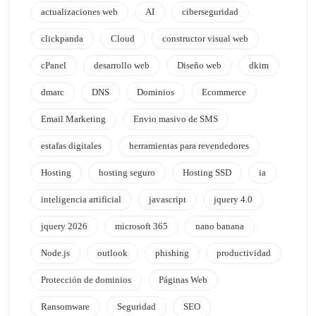
actualizaciones web
AI
ciberseguridad
clickpanda
Cloud
constructor visual web
cPanel
desarrollo web
Diseño web
dkim
dmarc
DNS
Dominios
Ecommerce
Email Marketing
Envio masivo de SMS
estafas digitales
herramientas para revendedores
Hosting
hosting seguro
Hosting SSD
ia
inteligencia artificial
javascript
jquery 4.0
jquery 2026
microsoft 365
nano banana
Node.js
outlook
phishing
productividad
Protección de dominios
Páginas Web
Ransomware
Seguridad
SEO