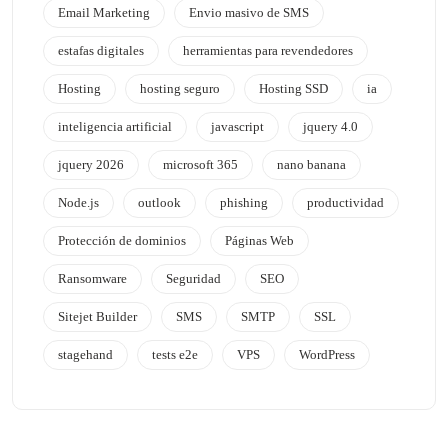
Email Marketing
Envio masivo de SMS
estafas digitales
herramientas para revendedores
Hosting
hosting seguro
Hosting SSD
ia
inteligencia artificial
javascript
jquery 4.0
jquery 2026
microsoft 365
nano banana
Node.js
outlook
phishing
productividad
Protección de dominios
Páginas Web
Ransomware
Seguridad
SEO
Sitejet Builder
SMS
SMTP
SSL
stagehand
tests e2e
VPS
WordPress