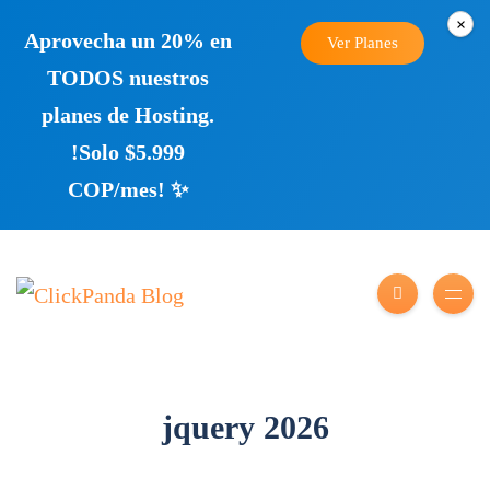
×
Aprovecha un 20% en
Ver Planes
TODOS nuestros
planes de Hosting.
!Solo $5.999
COP/mes! ✨
jquery 2026