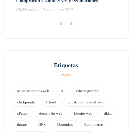
Compraron Usando SMS y Promociones
ClickPanda
13 noviembre 2025
Etiquetas
actualizaciones web
AI
ciberseguridad
clickpanda
Cloud
constructor visual web
cPanel
desarrollo web
Diseño web
dkim
dmarc
DNS
Dominios
Ecommerce