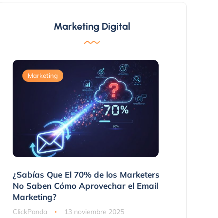
Marketing Digital
Marketing
Marketing
 No
¿Sabías Que El 70% de los Marketers
3 Maneras 
nes
No Saben Cómo Aprovechar el Email
Compraron
Marketing?
ClickPanda
ClickPanda
13 noviembre 2025