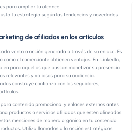
es para ampliar tu alcance.
ajusta tu estrategia según las tendencias y novedades
rketing de afiliados en los artículos
Marketing
 cada venta o acción generada a través de su enlace. Es
do como el comerciante obtienen ventajas. En LinkedIn,
 bien para aquellos que buscan monetizar su presencia
s relevantes y valiosos para su audiencia.
iados construye confianza con los seguidores,
artículos.
n para contenido promocional y enlaces externos antes
3 Maneras de Reactivar Clientes que
ona productos o servicios afiliados que estén alineados
Compraron Usando SMS y Promocio
e estas menciones de manera orgánica en tu contenido,
ClickPanda
13 noviembre 2025
roductos. Utiliza llamadas a la acción estratégicas