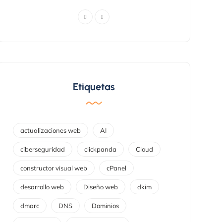
Etiquetas
actualizaciones web
AI
ciberseguridad
clickpanda
Cloud
constructor visual web
cPanel
desarrollo web
Diseño web
dkim
dmarc
DNS
Dominios