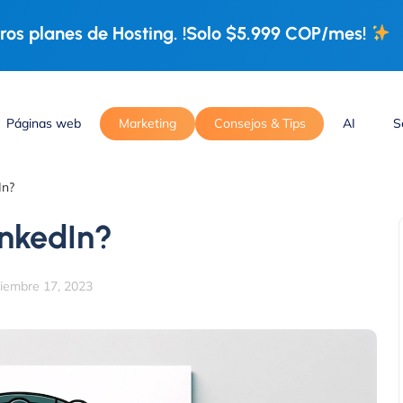
os planes de Hosting. !Solo $5.999 COP/mes!
Páginas web
Marketing
Consejos & Tips
AI
S
In?
nkedIn?
iembre 17, 2023