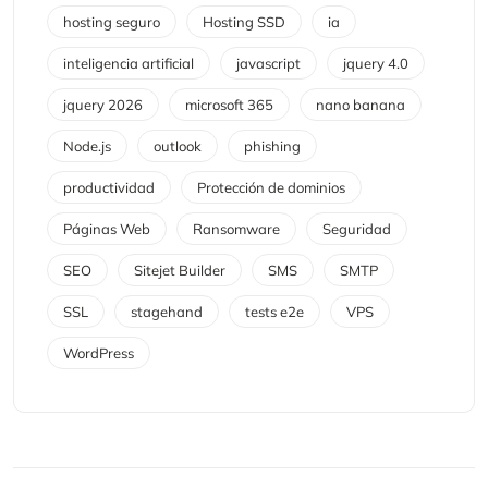
hosting seguro
Hosting SSD
ia
inteligencia artificial
javascript
jquery 4.0
jquery 2026
microsoft 365
nano banana
Node.js
outlook
phishing
productividad
Protección de dominios
Páginas Web
Ransomware
Seguridad
SEO
Sitejet Builder
SMS
SMTP
SSL
stagehand
tests e2e
VPS
WordPress