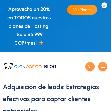
×
Aprovecha un 20%
Ver Planes
en TODOS nuestros
planes de Hosting.
!Solo $5.999
COP/mes!
Adquisición de leads: Estrategias
efectivas para captar clientes
potenciales