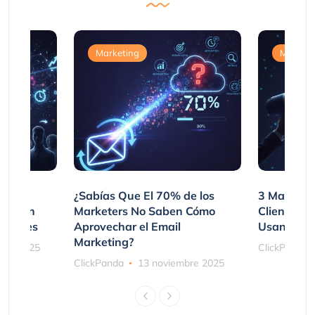
Marketing
Marketi
var
¿Sabías Que El 70% de los
3 Maneras
mpraron
Marketers No Saben Cómo
Clientes 
ociones
Aprovechar el Email
Usando SM
Marketing?
bre 2025
ClickPanda
ClickPanda
13 noviembre 2025