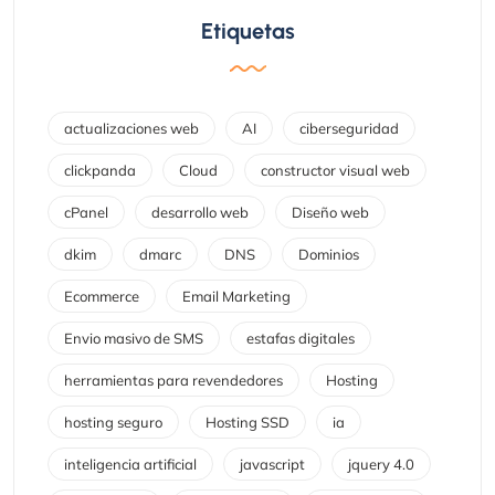
Etiquetas
actualizaciones web
AI
ciberseguridad
clickpanda
Cloud
constructor visual web
cPanel
desarrollo web
Diseño web
dkim
dmarc
DNS
Dominios
Ecommerce
Email Marketing
Envio masivo de SMS
estafas digitales
herramientas para revendedores
Hosting
hosting seguro
Hosting SSD
ia
inteligencia artificial
javascript
jquery 4.0