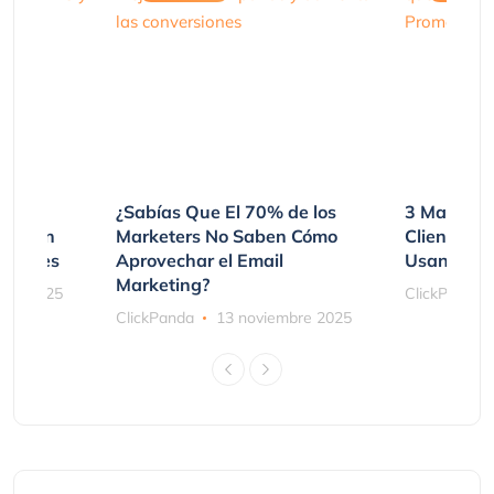
var
¿Sabías Que El 70% de los
3 Maneras
mpraron
Marketers No Saben Cómo
Clientes 
ociones
Aprovechar el Email
Usando SM
Marketing?
bre 2025
ClickPanda
ClickPanda
13 noviembre 2025