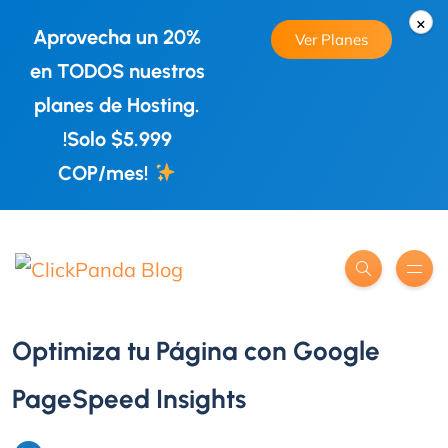
×
Aprovecha un 20%
Ver Planes
en TODOS nuestros
planes de Hosting.
!Solo $5.999
COP/mes!
Optimiza tu Página con Google
PageSpeed Insights