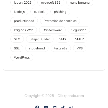
jquery 2026
microsoft 365
nano banana
Node.js
outlook
phishing
productividad
Protección de dominios
Páginas Web
Ransomware
Seguridad
SEO
Sitejet Builder
SMS
SMTP
SSL
stagehand
tests e2e
VPS
WordPress
Copyright © 2025 - Clickpanda.com