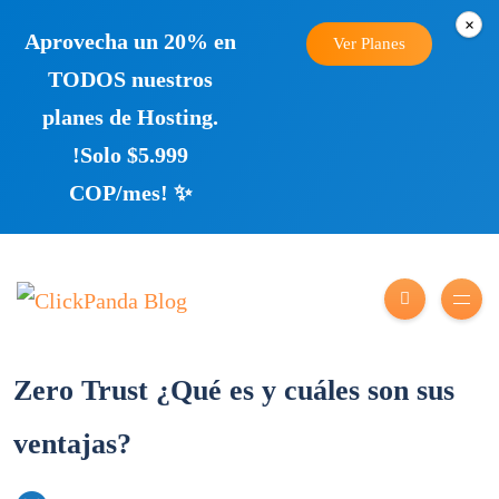
×
Aprovecha un 20% en
Ver Planes
TODOS nuestros
planes de Hosting.
!Solo $5.999
COP/mes! ✨
Zero Trust ¿Qué es y cuáles son sus
ventajas?