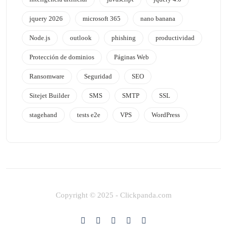
jquery 2026
microsoft 365
nano banana
Node.js
outlook
phishing
productividad
Protección de dominios
Páginas Web
Ransomware
Seguridad
SEO
Sitejet Builder
SMS
SMTP
SSL
stagehand
tests e2e
VPS
WordPress
Copyright © 2025 - Clickpanda.com