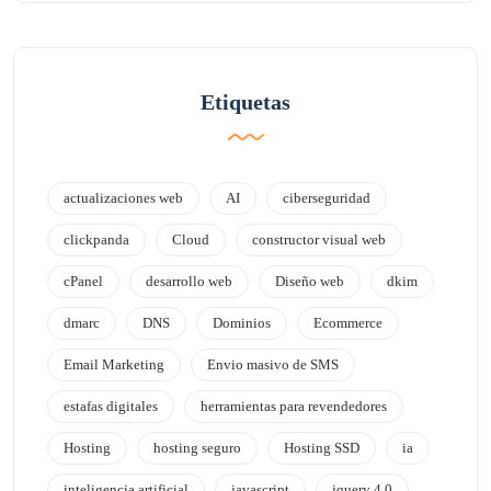
Etiquetas
actualizaciones web
AI
ciberseguridad
clickpanda
Cloud
constructor visual web
cPanel
desarrollo web
Diseño web
dkim
dmarc
DNS
Dominios
Ecommerce
Email Marketing
Envio masivo de SMS
estafas digitales
herramientas para revendedores
Hosting
hosting seguro
Hosting SSD
ia
inteligencia artificial
javascript
jquery 4.0