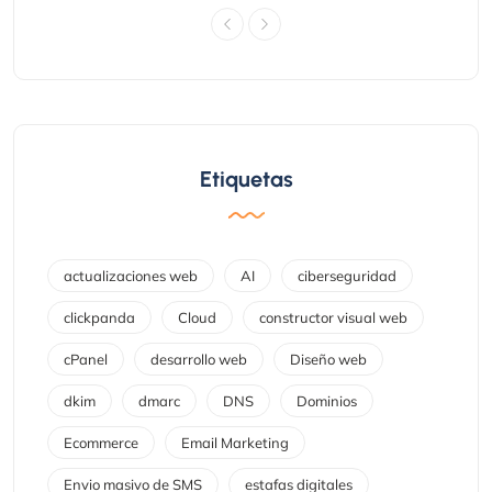
Etiquetas
actualizaciones web
AI
ciberseguridad
clickpanda
Cloud
constructor visual web
cPanel
desarrollo web
Diseño web
dkim
dmarc
DNS
Dominios
Ecommerce
Email Marketing
Envio masivo de SMS
estafas digitales