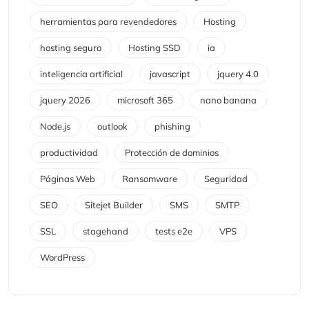
herramientas para revendedores
Hosting
hosting seguro
Hosting SSD
ia
inteligencia artificial
javascript
jquery 4.0
jquery 2026
microsoft 365
nano banana
Node.js
outlook
phishing
productividad
Protección de dominios
Páginas Web
Ransomware
Seguridad
SEO
Sitejet Builder
SMS
SMTP
SSL
stagehand
tests e2e
VPS
WordPress