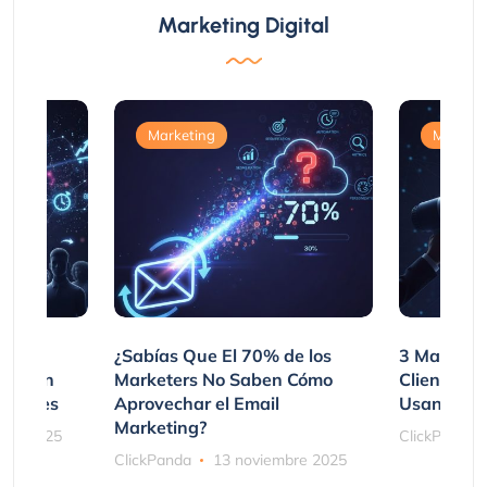
Marketing Digital
Marketing
Marketi
var
¿Sabías Que El 70% de los
3 Maneras
mpraron
Marketers No Saben Cómo
Clientes 
ociones
Aprovechar el Email
Usando SM
Marketing?
bre 2025
ClickPanda
ClickPanda
13 noviembre 2025