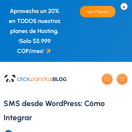
×
Aprovecha un 20%
Ver Planes
en TODOS nuestros
planes de Hosting.
!Solo $5.999
COP/mes!
SMS desde WordPress: Cómo
Integrar