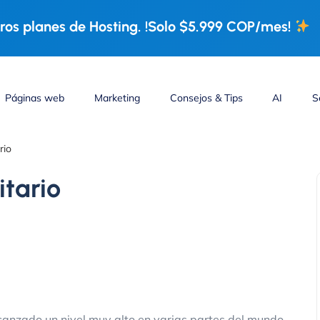
os planes de Hosting. !Solo $5.999 COP/mes!
Páginas web
Marketing
Consejos & Tips
AI
S
rio
itario
canzado un nivel muy alto en varias partes del mundo,