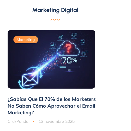
Marketing Digital
Marketing
Marketing
 No
¿Sabías Que El 70% de los Marketers
3 Maneras 
nes
No Saben Cómo Aprovechar el Email
Compraron
Marketing?
ClickPanda
ClickPanda
13 noviembre 2025