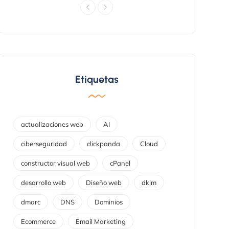
Etiquetas
actualizaciones web
AI
ciberseguridad
clickpanda
Cloud
constructor visual web
cPanel
desarrollo web
Diseño web
dkim
dmarc
DNS
Dominios
Ecommerce
Email Marketing