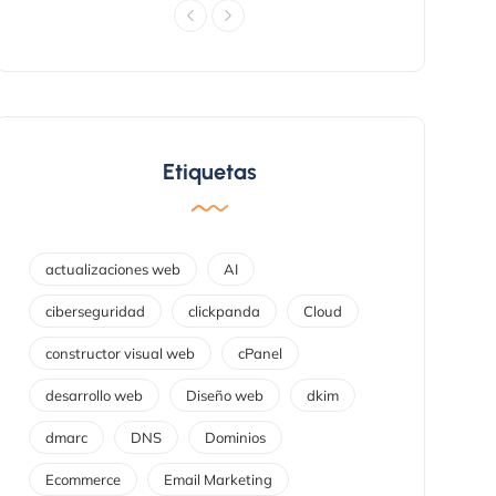
Etiquetas
actualizaciones web
AI
ciberseguridad
clickpanda
Cloud
constructor visual web
cPanel
desarrollo web
Diseño web
dkim
dmarc
DNS
Dominios
Ecommerce
Email Marketing