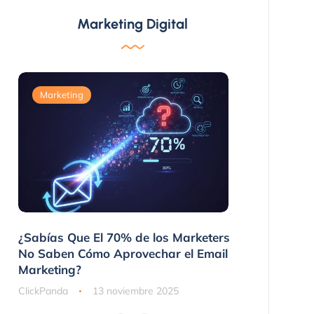
Marketing Digital
Marketing
Marketing
 No
¿Sabías Que El 70% de los Marketers
3 Maneras 
nes
No Saben Cómo Aprovechar el Email
Compraron
Marketing?
ClickPanda
ClickPanda
13 noviembre 2025