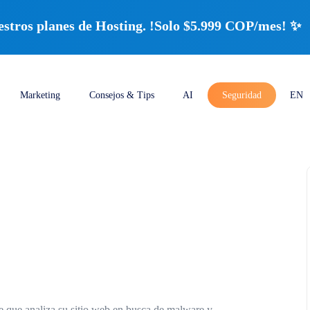
ros planes de Hosting. !Solo $5.999 COP/mes! ✨
Marketing
Consejos & Tips
AI
Seguridad
EN
e que analiza su sitio web en busca de malware y