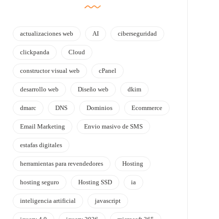
actualizaciones web
AI
ciberseguridad
clickpanda
Cloud
constructor visual web
cPanel
desarrollo web
Diseño web
dkim
dmarc
DNS
Dominios
Ecommerce
Email Marketing
Envio masivo de SMS
estafas digitales
herramientas para revendedores
Hosting
hosting seguro
Hosting SSD
ia
inteligencia artificial
javascript