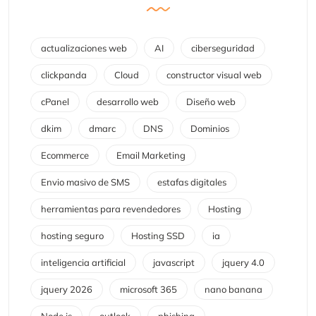
actualizaciones web
AI
ciberseguridad
clickpanda
Cloud
constructor visual web
cPanel
desarrollo web
Diseño web
dkim
dmarc
DNS
Dominios
Ecommerce
Email Marketing
Envio masivo de SMS
estafas digitales
herramientas para revendedores
Hosting
hosting seguro
Hosting SSD
ia
inteligencia artificial
javascript
jquery 4.0
jquery 2026
microsoft 365
nano banana
Node.js
outlook
phishing