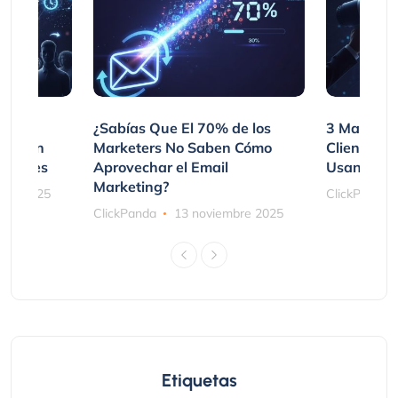
var
¿Sabías Que El 70% de los
3 Maneras
mpraron
Marketers No Saben Cómo
Clientes 
ociones
Aprovechar el Email
Usando SM
Marketing?
bre 2025
ClickPanda
ClickPanda
13 noviembre 2025
Etiquetas