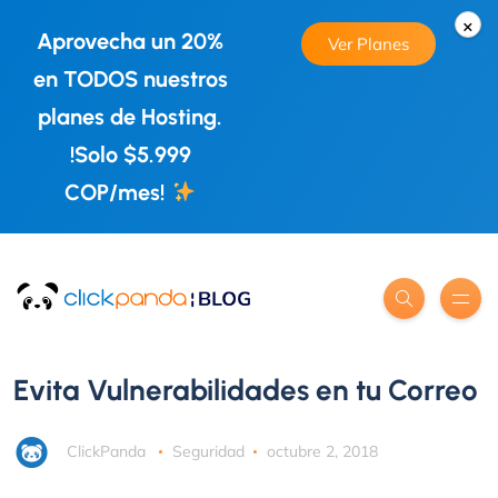
×
Aprovecha un 20%
Ver Planes
en TODOS nuestros
planes de Hosting.
!Solo $5.999
COP/mes!
Evita Vulnerabilidades en tu Correo
ClickPanda
Seguridad
octubre 2, 2018