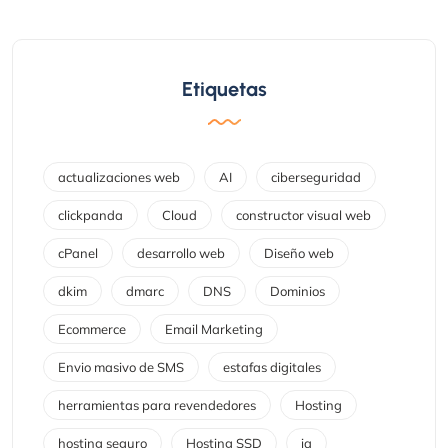
Etiquetas
actualizaciones web
AI
ciberseguridad
clickpanda
Cloud
constructor visual web
cPanel
desarrollo web
Diseño web
dkim
dmarc
DNS
Dominios
Ecommerce
Email Marketing
Envio masivo de SMS
estafas digitales
herramientas para revendedores
Hosting
hosting seguro
Hosting SSD
ia