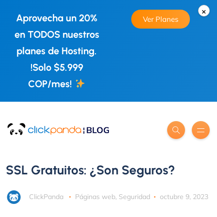
×
Aprovecha un 20%
Ver Planes
en TODOS nuestros
planes de Hosting.
!Solo $5.999
COP/mes!
SSL Gratuitos: ¿Son Seguros?
ClickPanda
Páginas web
,
Seguridad
octubre 9, 2023