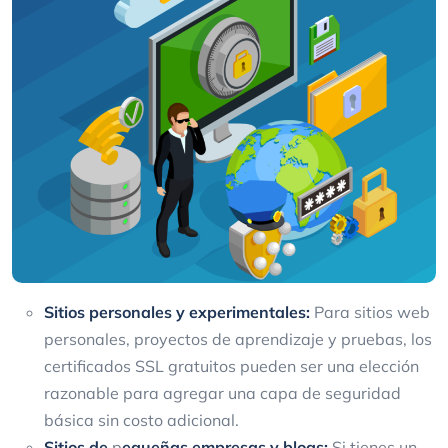
Sitios personales y experimentales:
Para sitios web
personales, proyectos de aprendizaje y pruebas, los
certificados SSL gratuitos pueden ser una elección
razonable para agregar una capa de seguridad
básica sin costo adicional.
Sitios de
p
equeñas empresas y blogs:
Si tienes un