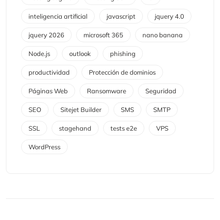
inteligencia artificial
javascript
jquery 4.0
jquery 2026
microsoft 365
nano banana
Node.js
outlook
phishing
productividad
Protección de dominios
Páginas Web
Ransomware
Seguridad
SEO
Sitejet Builder
SMS
SMTP
SSL
stagehand
tests e2e
VPS
WordPress