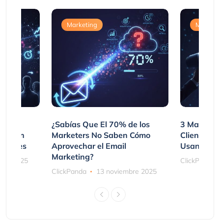
Marketing
Marketi
var
¿Sabías Que El 70% de los
3 Maneras
mpraron
Marketers No Saben Cómo
Clientes 
ociones
Aprovechar el Email
Usando SM
Marketing?
bre 2025
ClickPanda
ClickPanda
13 noviembre 2025