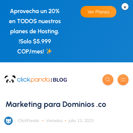
×
Aprovecha un 20%
Ver Planes
en TODOS nuestros
planes de Hosting.
!Solo $5.999
COP/mes!
Marketing para Dominios .co
ClickPanda
Variados
julio 13, 2023