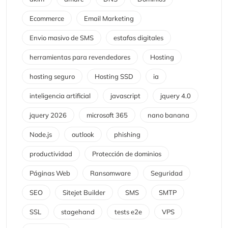
Ecommerce
Email Marketing
Envio masivo de SMS
estafas digitales
herramientas para revendedores
Hosting
hosting seguro
Hosting SSD
ia
inteligencia artificial
javascript
jquery 4.0
jquery 2026
microsoft 365
nano banana
Node.js
outlook
phishing
productividad
Protección de dominios
Páginas Web
Ransomware
Seguridad
SEO
Sitejet Builder
SMS
SMTP
SSL
stagehand
tests e2e
VPS