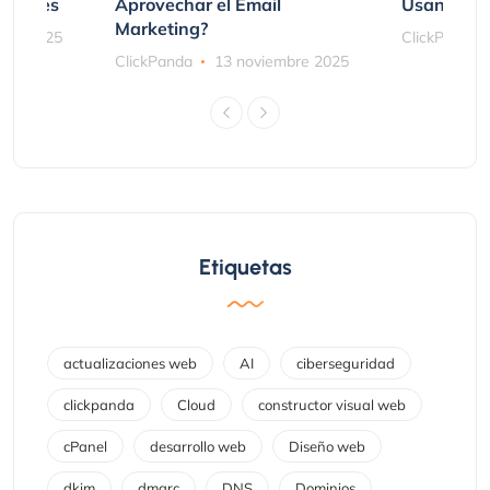
ociones
Aprovechar el Email
Usando SM
Marketing?
bre 2025
ClickPanda
ClickPanda
13 noviembre 2025
Etiquetas
actualizaciones web
AI
ciberseguridad
clickpanda
Cloud
constructor visual web
cPanel
desarrollo web
Diseño web
dkim
dmarc
DNS
Dominios