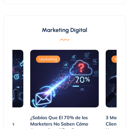
Marketing Digital
Marketing
Marketi
var
¿Sabías Que El 70% de los
3 Maneras
mpraron
Marketers No Saben Cómo
Clientes 