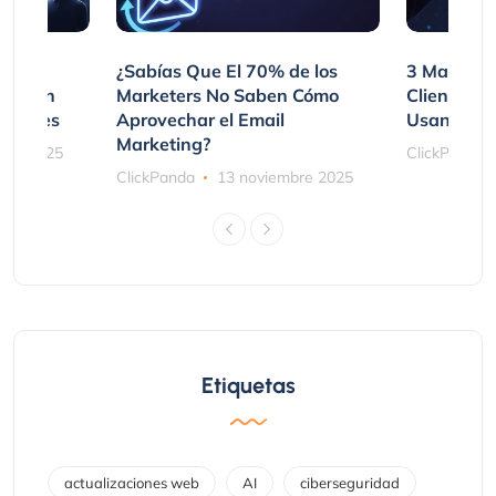
var
¿Sabías Que El 70% de los
3 Maneras
mpraron
Marketers No Saben Cómo
Clientes 
ociones
Aprovechar el Email
Usando SM
Marketing?
bre 2025
ClickPanda
ClickPanda
13 noviembre 2025
Etiquetas
actualizaciones web
AI
ciberseguridad