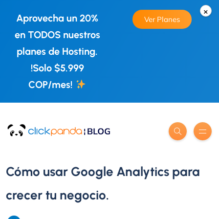
×
Aprovecha un 20%
Ver Planes
en TODOS nuestros
planes de Hosting.
!Solo $5.999
COP/mes!
Cómo usar Google Analytics para
crecer tu negocio.