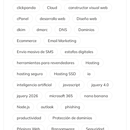
clickpanda
Cloud
constructor visual web
cPanel
desarrollo web
Diseño web
dkim
dmarc
DNS
Dominios
Ecommerce
Email Marketing
Envio masivo de SMS
estafas digitales
herramientas para revendedores
Hosting
hosting seguro
Hosting SSD
ia
inteligencia artificial
javascript
jquery 4.0
jquery 2026
microsoft 365
nano banana
Node.js
outlook
phishing
productividad
Protección de dominios
Páginas Web
Ransomware
Seguridad