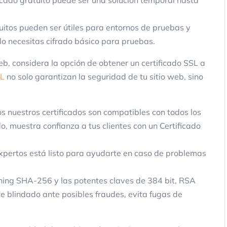
ficado gratuito puede ser una solución temporal hasta
uitos pueden ser útiles para entornos de pruebas y
olo necesitas cifrado básico para pruebas.
web, considera la opción de obtener un certificado SSL a
Marketing
SL
no solo garantizan la seguridad de tu sitio web, sino
s nuestros certificados son compatibles con todos los
, muestra confianza a tus clientes con un Certificado
pertos está listo para ayudarte en caso de problemas
3 Maneras de Reactivar Clientes que
hing SHA-256 y las potentes claves de 384 bit, RSA
Compraron Usando SMS y Promocio
e blindado ante posibles fraudes, evita fugas de
ClickPanda
13 noviembre 2025