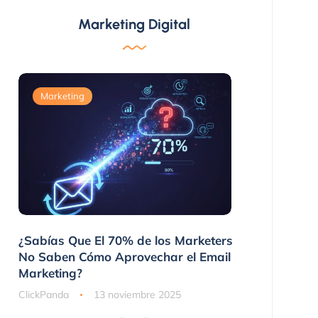
Marketing Digital
Marketing
Marketing
 No
¿Sabías Que El 70% de los Marketers
3 Maneras 
nes
No Saben Cómo Aprovechar el Email
Compraron
Marketing?
ClickPanda
ClickPanda
13 noviembre 2025