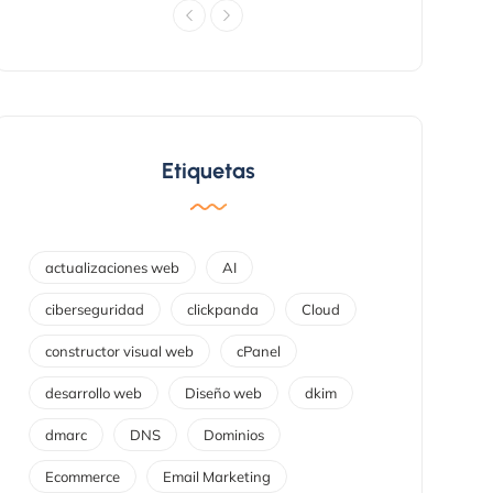
Etiquetas
actualizaciones web
AI
ciberseguridad
clickpanda
Cloud
constructor visual web
cPanel
desarrollo web
Diseño web
dkim
dmarc
DNS
Dominios
Ecommerce
Email Marketing