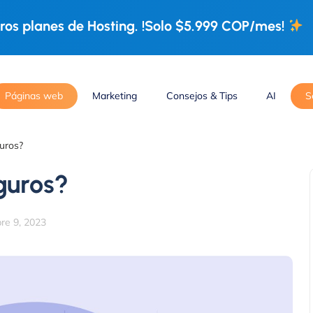
os planes de Hosting. !Solo $5.999 COP/mes!
Páginas web
Marketing
Consejos & Tips
AI
S
uros?
guros?
re 9, 2023