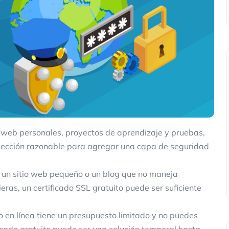
 web personales, proyectos de aprendizaje y pruebas,
 elección razonable para agregar una capa de seguridad
s un sitio web pequeño o un blog que no maneja
eras, un certificado SSL gratuito puede ser suficiente
o en línea tiene un presupuesto limitado y no puedes