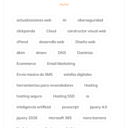
actualizaciones web
AI
ciberseguridad
clickpanda
Cloud
constructor visual web
cPanel
desarrollo web
Diseño web
dkim
dmarc
DNS
Dominios
Ecommerce
Email Marketing
Envio masivo de SMS
estafas digitales
herramientas para revendedores
Hosting
hosting seguro
Hosting SSD
ia
inteligencia artificial
javascript
jquery 4.0
jquery 2026
microsoft 365
nano banana