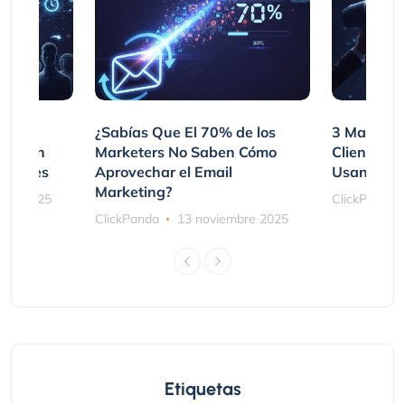
var
¿Sabías Que El 70% de los
3 Maneras
mpraron
Marketers No Saben Cómo
Clientes 
ociones
Aprovechar el Email
Usando SM
Marketing?
bre 2025
ClickPanda
ClickPanda
13 noviembre 2025
Etiquetas