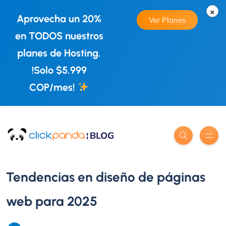
×
Aprovecha un 20%
Ver Planes
en TODOS nuestros
planes de Hosting.
!Solo $5.999
COP/mes!
Tendencias en diseño de páginas
web para 2025