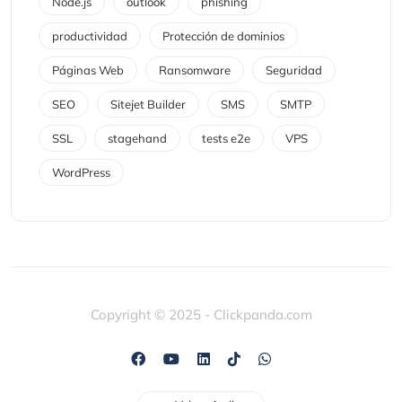
Node.js
outlook
phishing
productividad
Protección de dominios
Páginas Web
Ransomware
Seguridad
SEO
Sitejet Builder
SMS
SMTP
SSL
stagehand
tests e2e
VPS
WordPress
Copyright © 2025 - Clickpanda.com