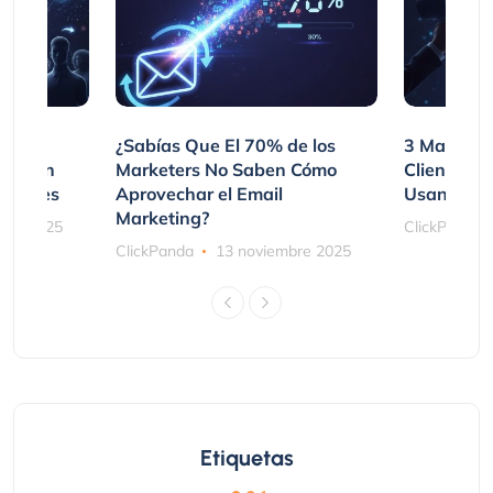
var
¿Sabías Que El 70% de los
3 Maneras
mpraron
Marketers No Saben Cómo
Clientes 
ociones
Aprovechar el Email
Usando SM
Marketing?
bre 2025
ClickPanda
ClickPanda
13 noviembre 2025
Etiquetas