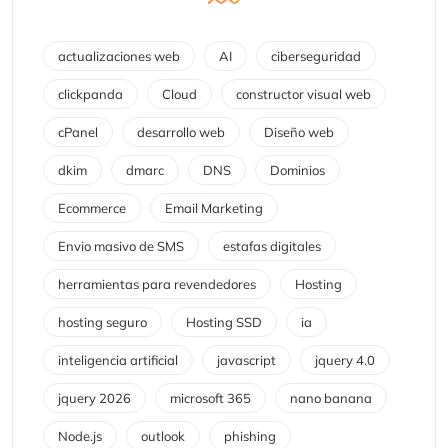
actualizaciones web
AI
ciberseguridad
clickpanda
Cloud
constructor visual web
cPanel
desarrollo web
Diseño web
dkim
dmarc
DNS
Dominios
Ecommerce
Email Marketing
Envio masivo de SMS
estafas digitales
herramientas para revendedores
Hosting
hosting seguro
Hosting SSD
ia
inteligencia artificial
javascript
jquery 4.0
jquery 2026
microsoft 365
nano banana
Node.js
outlook
phishing