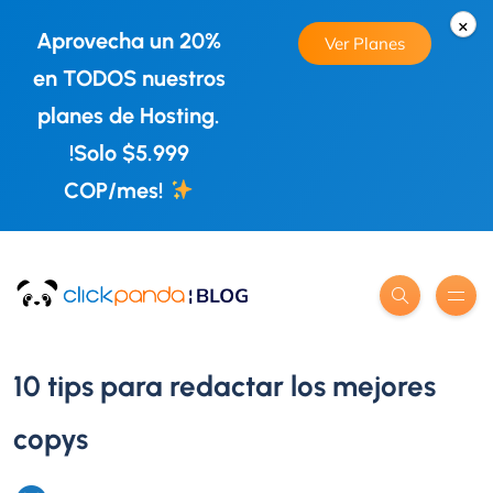
×
Aprovecha un 20%
Ver Planes
en TODOS nuestros
planes de Hosting.
!Solo $5.999
COP/mes!
10 tips para redactar los mejores
copys