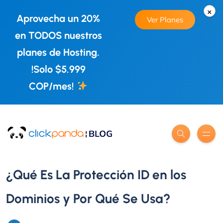
×
Aprovecha un 20%
Ver Planes
en TODOS nuestros
planes de Hosting.
!Solo $5.999
COP/mes!
¿Qué Es La Protección ID en los
Dominios y Por Qué Se Usa?