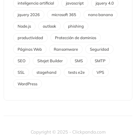
inteligencia artificial
javascript
jquery 4.0
jquery 2026
microsoft 365
nano banana
Node.js
outlook
phishing
productividad
Protección de dominios
Páginas Web
Ransomware
Seguridad
SEO
Sitejet Builder
SMS
SMTP
SSL
stagehand
tests e2e
VPS
WordPress
Copyright © 2025 - Clickpanda.com