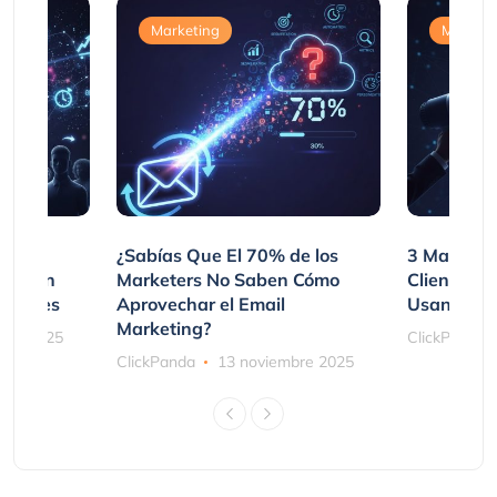
Marketing
Marketi
var
¿Sabías Que El 70% de los
3 Maneras
mpraron
Marketers No Saben Cómo
Clientes 
ociones
Aprovechar el Email
Usando SM
Marketing?
bre 2025
ClickPanda
ClickPanda
13 noviembre 2025