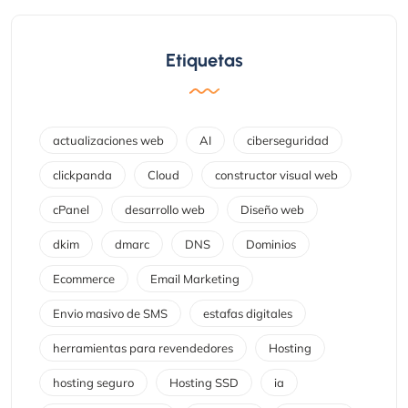
Etiquetas
actualizaciones web
AI
ciberseguridad
clickpanda
Cloud
constructor visual web
cPanel
desarrollo web
Diseño web
dkim
dmarc
DNS
Dominios
Ecommerce
Email Marketing
Envio masivo de SMS
estafas digitales
herramientas para revendedores
Hosting
hosting seguro
Hosting SSD
ia