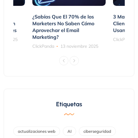
var
¿Sabías Que El 70% de los
3 Maneras
mpraron
Marketers No Saben Cómo
Clientes 
ociones
Aprovechar el Email
Usando SM
Marketing?
bre 2025
ClickPanda
ClickPanda
13 noviembre 2025
Etiquetas
actualizaciones web
AI
ciberseguridad