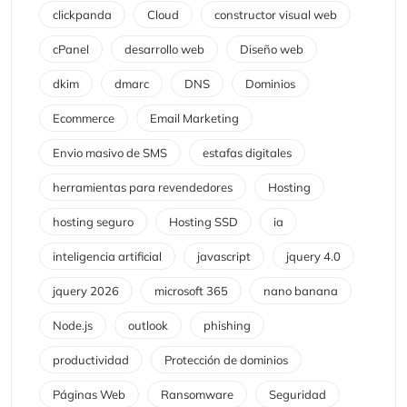
clickpanda
Cloud
constructor visual web
cPanel
desarrollo web
Diseño web
dkim
dmarc
DNS
Dominios
Ecommerce
Email Marketing
Envio masivo de SMS
estafas digitales
herramientas para revendedores
Hosting
hosting seguro
Hosting SSD
ia
inteligencia artificial
javascript
jquery 4.0
jquery 2026
microsoft 365
nano banana
Node.js
outlook
phishing
productividad
Protección de dominios
Páginas Web
Ransomware
Seguridad