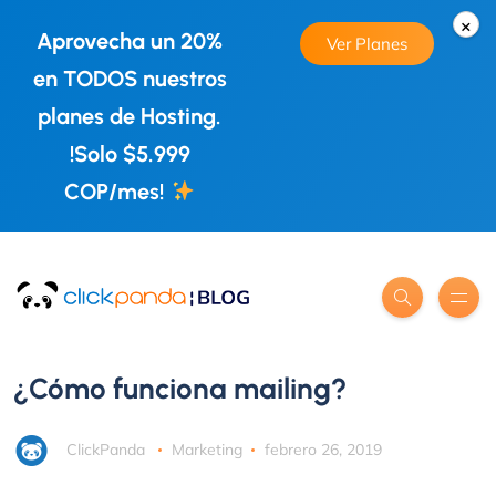
×
Aprovecha un 20%
Ver Planes
en TODOS nuestros
planes de Hosting.
!Solo $5.999
COP/mes!
¿Cómo funciona mailing?
ClickPanda
Marketing
febrero 26, 2019