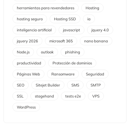
herramientas para revendedores
Hosting
hosting seguro
Hosting SSD
ia
inteligencia artificial
javascript
jquery 4.0
jquery 2026
microsoft 365
nano banana
Node.js
outlook
phishing
productividad
Protección de dominios
Páginas Web
Ransomware
Seguridad
SEO
Sitejet Builder
SMS
SMTP
SSL
stagehand
tests e2e
VPS
WordPress