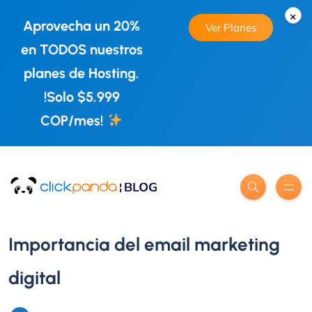
×
Aprovecha un 20%
Ver Planes
en TODOS nuestros
planes de Hosting.
!Solo $5.999
COP/mes!
Importancia del email marketing
digital