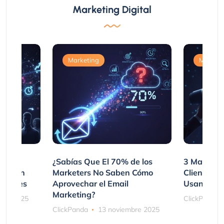
Marketing Digital
Marketing
Marketi
var
¿Sabías Que El 70% de los
3 Maneras
mpraron
Marketers No Saben Cómo
Clientes 
ociones
Aprovechar el Email
Usando SM
Marketing?
bre 2025
ClickPanda
ClickPanda
13 noviembre 2025