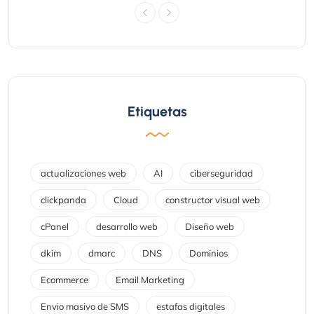
Etiquetas
actualizaciones web
AI
ciberseguridad
clickpanda
Cloud
constructor visual web
cPanel
desarrollo web
Diseño web
dkim
dmarc
DNS
Dominios
Ecommerce
Email Marketing
Envio masivo de SMS
estafas digitales