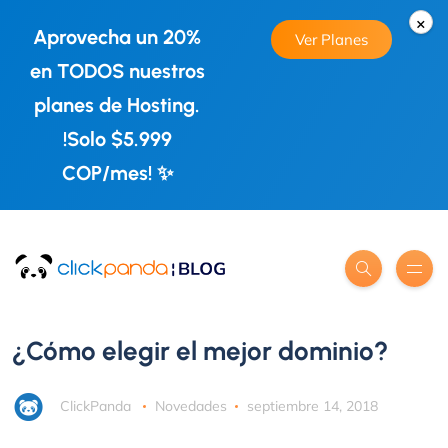
×
Aprovecha un 20%
Ver Planes
en TODOS nuestros
planes de Hosting.
!Solo $5.999
COP/mes! ✨
¿Cómo elegir el mejor dominio?
ClickPanda
Novedades
septiembre 14, 2018