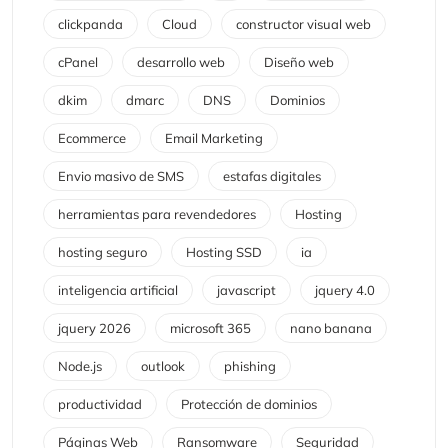
clickpanda
Cloud
constructor visual web
cPanel
desarrollo web
Diseño web
dkim
dmarc
DNS
Dominios
Ecommerce
Email Marketing
Envio masivo de SMS
estafas digitales
herramientas para revendedores
Hosting
hosting seguro
Hosting SSD
ia
inteligencia artificial
javascript
jquery 4.0
jquery 2026
microsoft 365
nano banana
Node.js
outlook
phishing
productividad
Protección de dominios
Páginas Web
Ransomware
Seguridad