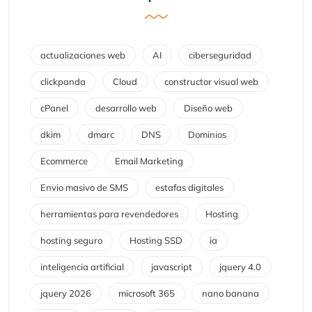
actualizaciones web
AI
ciberseguridad
clickpanda
Cloud
constructor visual web
cPanel
desarrollo web
Diseño web
dkim
dmarc
DNS
Dominios
Ecommerce
Email Marketing
Envio masivo de SMS
estafas digitales
herramientas para revendedores
Hosting
hosting seguro
Hosting SSD
ia
inteligencia artificial
javascript
jquery 4.0
jquery 2026
microsoft 365
nano banana