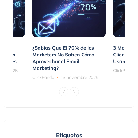
var
¿Sabías Que El 70% de los
3 Maneras
mpraron
Marketers No Saben Cómo
Clientes 
ociones
Aprovechar el Email
Usando SM
Marketing?
bre 2025
ClickPanda
ClickPanda
13 noviembre 2025
Etiquetas