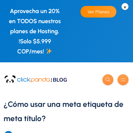
×
Aprovecha un 20%
Ver Planes
en TODOS nuestros
planes de Hosting.
!Solo $5.999
COP/mes!
¿Cómo usar una meta etiqueta de
meta título?